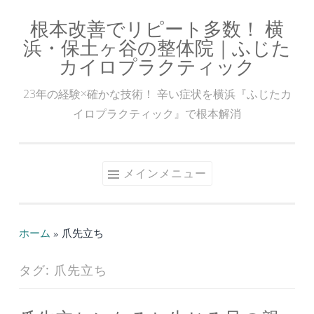
根本改善でリピート多数！ 横
コ
浜・保土ヶ谷の整体院｜ふじた
ン
カイロプラクティック
テ
ン
23年の経験×確かな技術！ 辛い症状を横浜『ふじたカ
ツ
イロプラクティック』で根本解消
へ
ス
キ
メインメニュー
ッ
プ
ホーム
»
爪先立ち
タグ:
爪先立ち