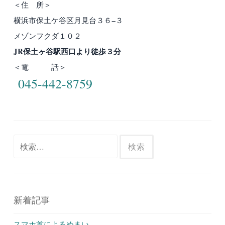
＜住 所＞
横浜市保土ケ谷区月見台３６−３
メゾンフクダ１０２
JR保土ヶ谷駅西口より徒歩３分
＜電 話＞
045-442-8759
検
索:
新着記事
スマホ首によるめまい