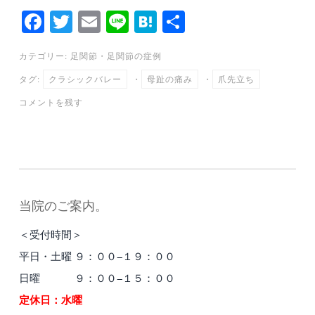
Fa
T
E
Li
H
共
ce
wi
m
ne
at
有
カテゴリー:
足関節
・
足関節の症例
bo
tte
ail
en
タグ:
クラシックバレー
・
母趾の痛み
・
爪先立ち
ok
r
a
コメントを残す
当院のご案内。
＜受付時間＞
平日・土曜 ９：００−１９：００
日曜 ９：００−１５：００
定休日：水曜