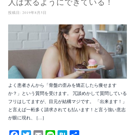
人は太るようにできている！
投稿日:
2019年8月5日
よく患者さんから「骨盤の歪みを矯正したら痩せます
か？」という質問を受けます。 冗談めかして質問している
フリはしてますが、目元が結構マジです。 「出来ます！」
と言えば一桁多く請求されても払います！と言う強い意志
が眼に現れ、 […]
Fa
T
E
Li
H
共