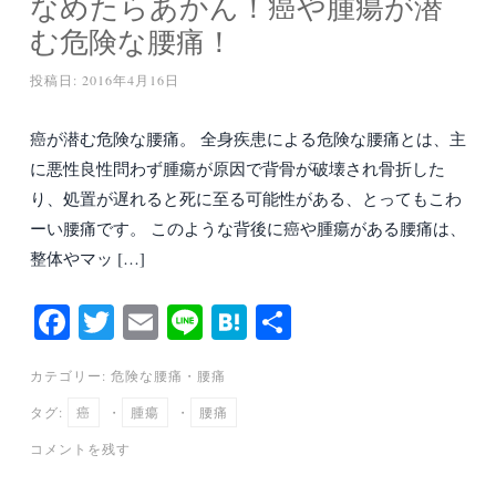
なめたらあかん！癌や腫瘍が潜
む危険な腰痛！
投稿日:
2016年4月16日
癌が潜む危険な腰痛。 全身疾患による危険な腰痛とは、主
に悪性良性問わず腫瘍が原因で背骨が破壊され骨折した
り、処置が遅れると死に至る可能性がある、とってもこわ
ーい腰痛です。 このような背後に癌や腫瘍がある腰痛は、
整体やマッ […]
Fa
T
E
Li
H
共
ce
wi
m
ne
at
有
カテゴリー:
危険な腰痛
・
腰痛
bo
tte
ail
en
タグ:
癌
・
腫瘍
・
腰痛
ok
r
a
コメントを残す