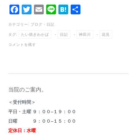
Fa
T
E
Li
H
共
ce
wi
m
ne
at
有
カテゴリー:
ブログ
・
日記
bo
tte
ail
en
タグ:
たい焼きわかば
・
日記
・
神田川
・
花見
ok
r
a
コメントを残す
当院のご案内。
＜受付時間＞
平日・土曜 ９：００−１９：００
日曜 ９：００−１５：００
定休日：水曜