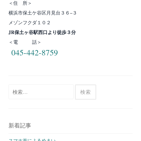
＜住 所＞
横浜市保土ケ谷区月見台３６−３
メゾンフクダ１０２
JR保土ヶ谷駅西口より徒歩３分
＜電 話＞
045-442-8759
検
索:
新着記事
スマホ首によるめまい