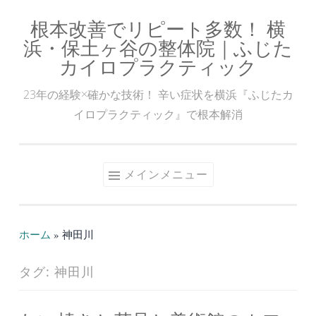
根本改善でリピート多数！ 横
コ
浜・保土ヶ谷の整体院｜ふじた
ン
カイロプラクティック
テ
ン
23年の経験×確かな技術！ 辛い症状を横浜『ふじたカ
ツ
イロプラクティック』で根本解消
へ
ス
キ
メインメニュー
ッ
プ
ホーム
»
神田川
タグ:
神田川