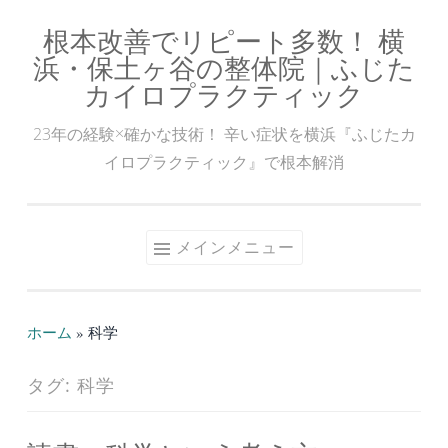
根本改善でリピート多数！ 横
コ
浜・保土ヶ谷の整体院｜ふじた
ン
カイロプラクティック
テ
ン
23年の経験×確かな技術！ 辛い症状を横浜『ふじたカ
ツ
イロプラクティック』で根本解消
へ
ス
キ
メインメニュー
ッ
プ
ホーム
»
科学
タグ:
科学