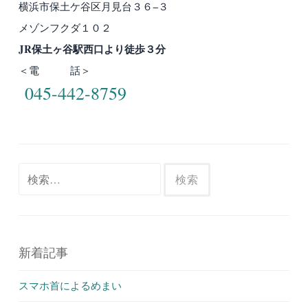
横浜市保土ケ谷区月見台３６−３
メゾンフクダ１０２
JR保土ヶ谷駅西口より徒歩３分
＜電 話＞
045-442-8759
検
索:
新着記事
スマホ首によるめまい