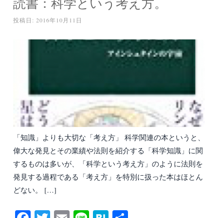
読書：科学という考え方。
投稿日:
2016年10月11日
「知識」よりも大切な「考え方」 科学関連の本というと、
偉大な発見とその業績や法則を紹介する「科学知識」に関
するものは多いが、「科学という考え方」のように法則を
発見する過程である「考え方」を特別に扱った本はほとん
どない。 […]
Fa
T
E
Li
H
共