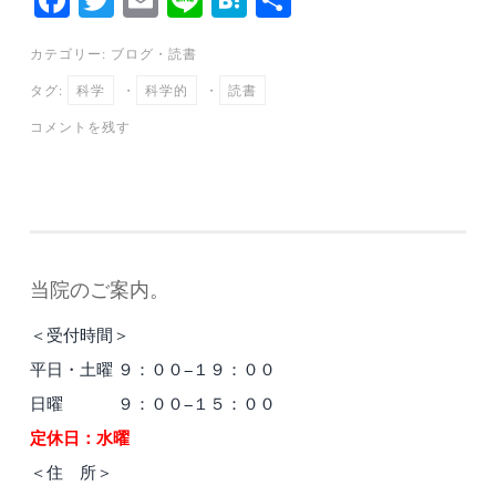
ce
wi
m
ne
at
有
カテゴリー:
ブログ
・
読書
bo
tte
ail
en
タグ:
科学
・
科学的
・
読書
ok
r
a
コメントを残す
当院のご案内。
＜受付時間＞
平日・土曜 ９：００−１９：００
日曜 ９：００−１５：００
定休日：水曜
＜住 所＞