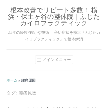
根本改善でリピート多数！ 横
コ
浜・保土ヶ谷の整体院｜ふじた
ン
カイロプラクティック
テ
ン
23年の経験×確かな技術！ 辛い症状を横浜『ふじたカ
ツ
イロプラクティック』で根本解消
へ
ス
キ
メインメニュー
ッ
プ
ホーム
»
腰痛原因
タグ:
腰痛原因