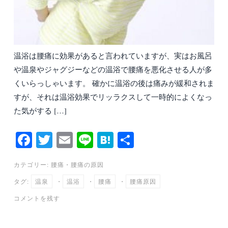
温浴は腰痛に効果があると言われていますが、実はお風呂
や温泉やジャグジーなどの温浴で腰痛を悪化させる人が多
くいらっしゃいます。 確かに温浴の後は痛みが緩和されま
すが、それは温浴効果でリッラクスして一時的によくなっ
た気がする […]
Fa
T
E
Li
H
共
ce
wi
m
ne
at
有
カテゴリー:
腰痛
・
腰痛の原因
bo
tte
ail
en
タグ:
温泉
・
温浴
・
腰痛
・
腰痛原因
ok
r
a
コメントを残す