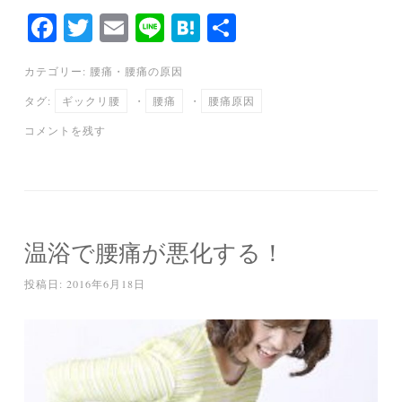
Fa
T
E
Li
H
共
ce
wi
m
ne
at
有
カテゴリー:
腰痛
・
腰痛の原因
bo
tte
ail
en
タグ:
ギックリ腰
・
腰痛
・
腰痛原因
ok
r
a
コメントを残す
温浴で腰痛が悪化する！
投稿日:
2016年6月18日