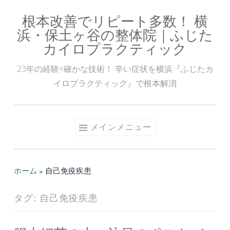
根本改善でリピート多数！ 横
コ
浜・保土ヶ谷の整体院｜ふじた
ン
カイロプラクティック
テ
ン
23年の経験×確かな技術！ 辛い症状を横浜『ふじたカ
ツ
イロプラクティック』で根本解消
へ
ス
キ
メインメニュー
ッ
プ
ホーム
»
自己免疫疾患
タグ:
自己免疫疾患