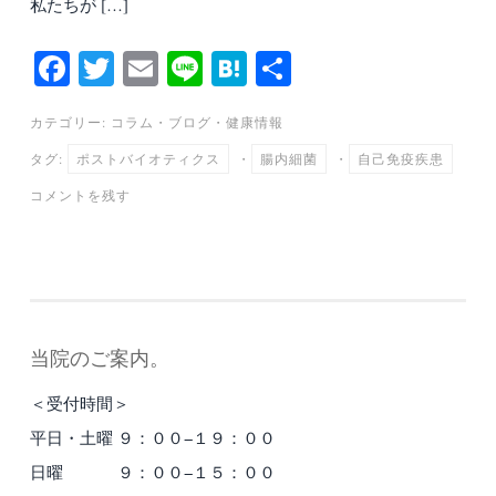
私たちが […]
Fa
T
E
Li
H
共
ce
wi
m
ne
at
有
カテゴリー:
コラム
・
ブログ
・
健康情報
bo
tte
ail
en
タグ:
ポストバイオティクス
・
腸内細菌
・
自己免疫疾患
ok
r
a
コメントを残す
当院のご案内。
＜受付時間＞
平日・土曜 ９：００−１９：００
日曜 ９：００−１５：００