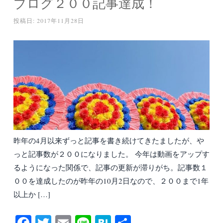
ブログ２００記事達成！
投稿日:
2017年11月28日
昨年の4月以来ずっと記事を書き続けてきたましたが、や
っと記事数が２００になりました。 今年は動画をアップす
るようになった関係で、記事の更新が滞りがち。記事数１
００を達成したのが昨年の10月2日なので、２００まで1年
以上か […]
Fa
T
E
Li
H
共