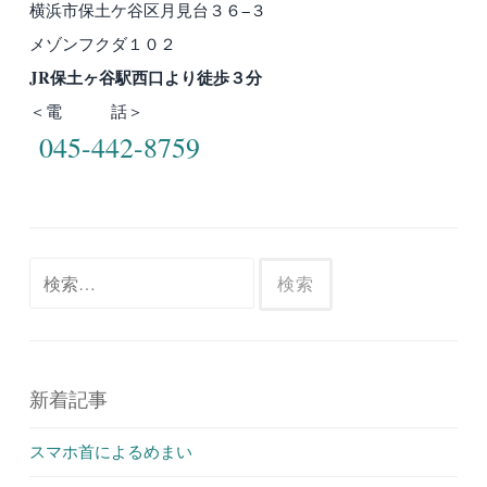
横浜市保土ケ谷区月見台３６−３
メゾンフクダ１０２
JR保土ヶ谷駅西口より徒歩３分
＜電 話＞
045-442-8759
検
索:
新着記事
スマホ首によるめまい