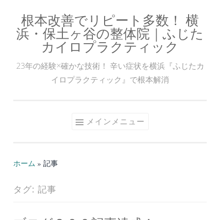
根本改善でリピート多数！ 横
コ
浜・保土ヶ谷の整体院｜ふじた
ン
カイロプラクティック
テ
ン
23年の経験×確かな技術！ 辛い症状を横浜『ふじたカ
ツ
イロプラクティック』で根本解消
へ
ス
キ
メインメニュー
ッ
プ
ホーム
»
記事
タグ:
記事