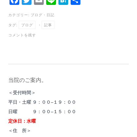
ce
wi
m
ne
at
有
カテゴリー:
ブログ
・
日記
bo
tte
ail
en
タグ:
ブログ
・
記事
ok
r
a
コメントを残す
当院のご案内。
＜受付時間＞
平日・土曜 ９：００−１９：００
日曜 ９：００−１５：００
定休日：水曜
＜住 所＞