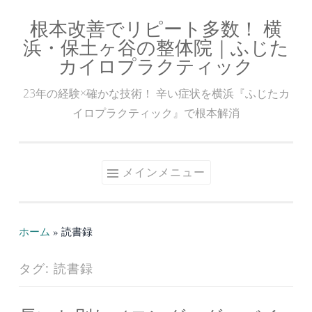
根本改善でリピート多数！ 横
コ
浜・保土ヶ谷の整体院｜ふじた
ン
カイロプラクティック
テ
ン
23年の経験×確かな技術！ 辛い症状を横浜『ふじたカ
ツ
イロプラクティック』で根本解消
へ
ス
キ
メインメニュー
ッ
プ
ホーム
»
読書録
タグ:
読書録