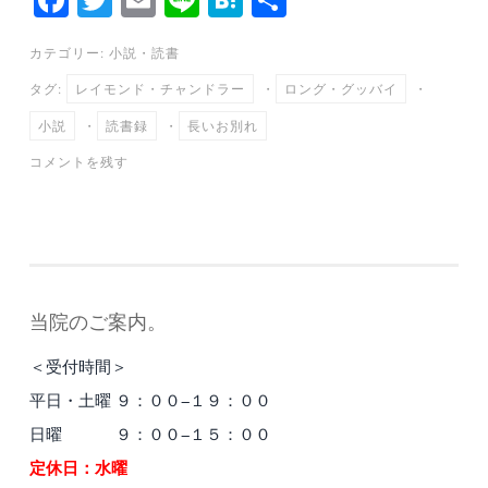
ce
wi
m
ne
at
有
カテゴリー:
小説
・
読書
bo
tte
ail
en
タグ:
レイモンド・チャンドラー
・
ロング・グッバイ
・
ok
r
a
小説
・
読書録
・
長いお別れ
コメントを残す
当院のご案内。
＜受付時間＞
平日・土曜 ９：００−１９：００
日曜 ９：００−１５：００
定休日：水曜