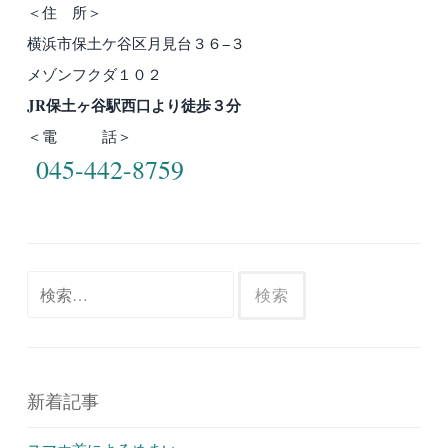
＜住 所＞
横浜市保土ケ谷区月見台３６−３
メゾンフクダ１０２
JR保土ヶ谷駅西口より徒歩３分
＜電 話＞
045-442-8759
検
索:
新着記事