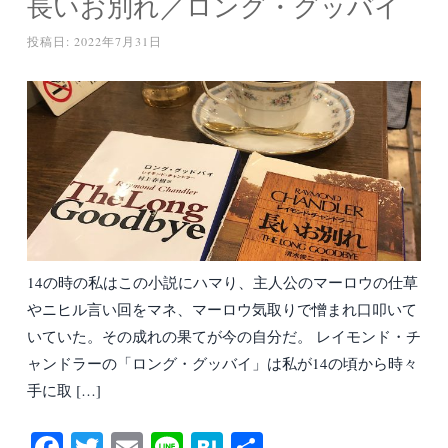
長いお別れ／ロング・グッバイ
投稿日:
2022年7月31日
14の時の私はこの小説にハマり、主人公のマーロウの仕草
やニヒル言い回をマネ、マーロウ気取りで憎まれ口叩いて
いていた。その成れの果てが今の自分だ。 レイモンド・チ
ャンドラーの「ロング・グッバイ」は私が14の頃から時々
手に取 […]
Fa
T
E
Li
H
共