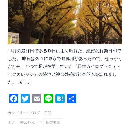
11月の最終日である昨日はよく晴れた、絶好な行楽日和で
した。 昨日は久々に東京で野暮用があったので、せっかく
だから、かつて私が在学していた「日本カイロプラクティ
ックカレッジ」の跡地と神宮外苑の銀杏並木を訪れまし
た。 16 […]
Fa
T
E
Li
H
共
ce
wi
m
ne
at
有
カテゴリー:
ブログ
・
日記
bo
tte
ail
en
タグ:
神宮外苑
・
銀杏並木
ok
r
a