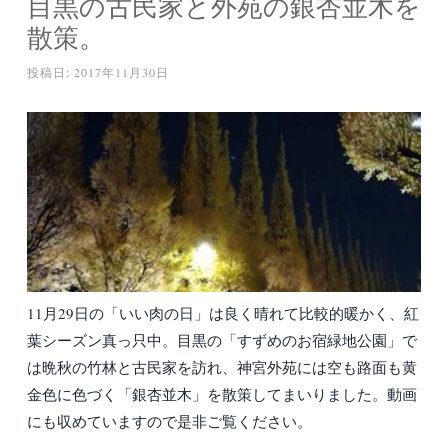
目黒の古民家と外苑の銀杏並木を
散策。
投稿日:
2017年11月30日
11月29日の「いい肉の日」は良く晴れて比較的暖かく、紅
葉シーズン真っ只中。目黒の「すずめのお宿緑地公園」で
は晩秋の竹林と古民家を訪れ、神宮外苑には空も路面も黄
金色に色づく「銀杏並木」を散策してまいりました。動画
にも収めていますので是非ご覧ください。