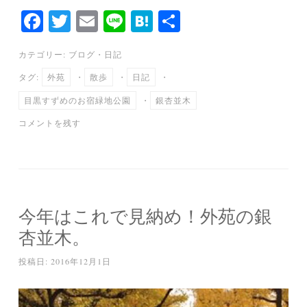
Fa
T
E
Li
H
共
ce
wi
m
ne
at
有
カテゴリー:
ブログ
・
日記
bo
tte
ail
en
タグ:
外苑
・
散歩
・
日記
・
ok
r
a
目黒すずめのお宿緑地公園
・
銀杏並木
コメントを残す
今年はこれで見納め！外苑の銀
杏並木。
投稿日:
2016年12月1日