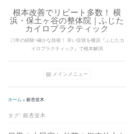
根本改善でリピート多数！ 横
コ
浜・保土ヶ谷の整体院｜ふじた
ン
カイロプラクティック
テ
ン
23年の経験×確かな技術！ 辛い症状を横浜『ふじたカ
ツ
イロプラクティック』で根本解消
へ
ス
キ
メインメニュー
ッ
プ
ホーム
»
銀杏並木
タグ:
銀杏並木