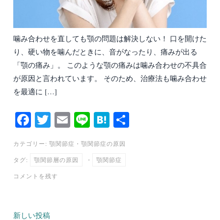
噛み合わせを直しても顎の問題は解決しない！ 口を開けた
り、硬い物を噛んだときに、音がなったり、痛みが出る
「顎の痛み」。 このような顎の痛みは噛み合わせの不具合
が原因と言われています。 そのため、治療法も噛み合わせ
を最適に […]
Fa
T
E
Li
H
共
ce
wi
m
ne
at
有
カテゴリー:
顎関節症
・
顎関節症の原因
bo
tte
ail
en
タグ:
顎関節層の原因
・
顎関節症
ok
r
a
コメントを残す
投
新しい投稿