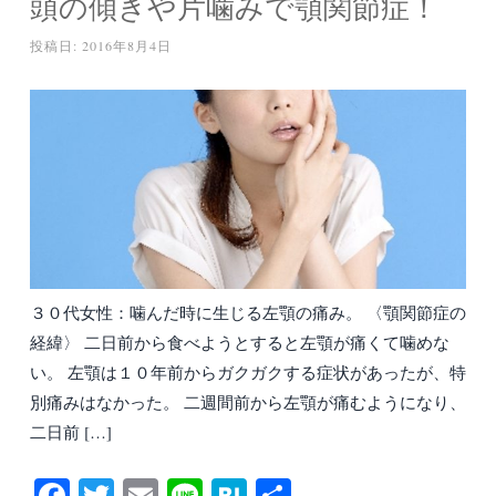
頭の傾きや片噛みで顎関節症！
投稿日:
2016年8月4日
３０代女性：噛んだ時に生じる左顎の痛み。 〈顎関節症の
経緯〉 二日前から食べようとすると左顎が痛くて噛めな
い。 左顎は１０年前からガクガクする症状があったが、特
別痛みはなかった。 二週間前から左顎が痛むようになり、
二日前 […]
Fa
T
E
Li
H
共