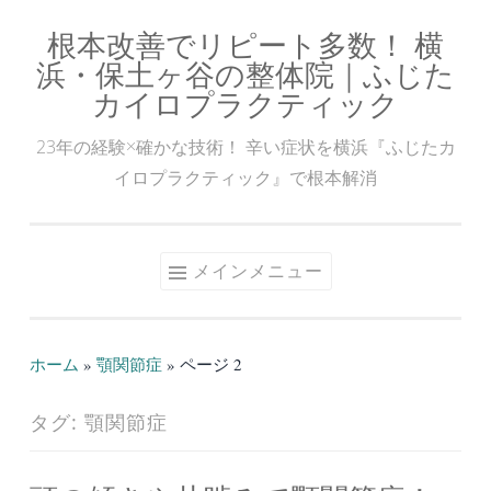
根本改善でリピート多数！ 横
コ
浜・保土ヶ谷の整体院｜ふじた
ン
カイロプラクティック
テ
ン
23年の経験×確かな技術！ 辛い症状を横浜『ふじたカ
ツ
イロプラクティック』で根本解消
へ
ス
キ
メインメニュー
ッ
プ
ホーム
»
顎関節症
»
ページ 2
タグ:
顎関節症