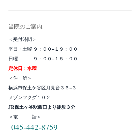
稿
ナ
当院のご案内。
ビ
＜受付時間＞
ゲ
平日・土曜 ９：００−１９：００
ー
日曜 ９：００−１５：００
シ
定休日：水曜
ョ
＜住 所＞
ン
横浜市保土ケ谷区月見台３６−３
メゾンフクダ１０２
JR保土ヶ谷駅西口より徒歩３分
＜電 話＞
045-442-8759