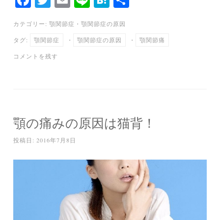
ce
wi
m
ne
at
有
カテゴリー:
顎関節症
・
顎関節症の原因
bo
tte
ail
en
タグ:
顎関節症
・
顎関節症の原因
・
顎関節痛
ok
r
a
コメントを残す
顎の痛みの原因は猫背！
投稿日:
2016年7月8日