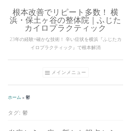
根本改善でリピート多数！ 横
コ
浜・保土ヶ谷の整体院｜ふじた
ン
カイロプラクティック
テ
ン
23年の経験×確かな技術！ 辛い症状を横浜『ふじたカ
ツ
イロプラクティック』で根本解消
へ
ス
キ
メインメニュー
ッ
プ
ホーム
»
鬱
タグ:
鬱