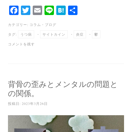
Fa
T
E
Li
H
共
ce
wi
m
ne
at
有
カテゴリー:
コラム
・
ブログ
bo
tte
ail
en
タグ:
うつ病
・
サイトカイン
・
炎症
・
鬱
ok
r
a
コメントを残す
背骨の歪みとメンタルの問題と
の関係。
投稿日:
2023年3月26日