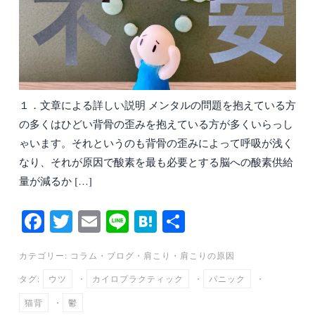
１．文章による詳しい説明 メンタルの問題を抱えている方
の多くはひどい背骨の歪みを抱えている方が多くいらっし
ゃいます。それというのも背骨の歪みによって呼吸が浅く
なり、それが原因で酸素を最も必要とする脳への酸素供給
量が減るか […]
Fa
T
E
Li
H
共
ce
wi
m
ne
at
有
カテゴリー:
コラム
・
ブログ
・
肩こり
・
肩こりの原因
bo
tte
ail
en
タグ:
ウツ
・
カイロプラクティック
・
パニック
・
ok
r
a
猫背
・
鬱