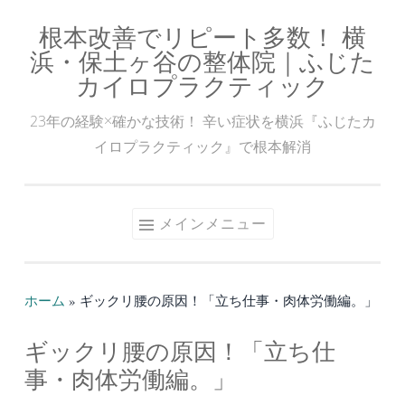
根本改善でリピート多数！ 横
コ
浜・保土ヶ谷の整体院｜ふじた
ン
カイロプラクティック
テ
ン
23年の経験×確かな技術！ 辛い症状を横浜『ふじたカ
ツ
イロプラクティック』で根本解消
へ
ス
キ
メインメニュー
ッ
プ
ホーム
»
ギックリ腰の原因！「立ち仕事・肉体労働編。」
ギックリ腰の原因！「立ち仕
事・肉体労働編。」