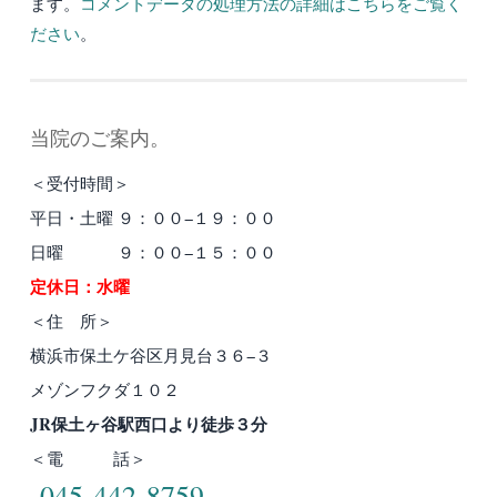
ます。
コメントデータの処理方法の詳細はこちらをご覧く
ださい
。
当院のご案内。
＜受付時間＞
平日・土曜 ９：００−１９：００
日曜 ９：００−１５：００
定休日：水曜
＜住 所＞
横浜市保土ケ谷区月見台３６−３
メゾンフクダ１０２
JR保土ヶ谷駅西口より徒歩３分
＜電 話＞
045-442-8759