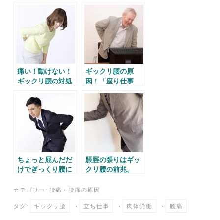
ok
r
a
痛い！動けない！
ギックリ腰の原
ギックリ腰の対処
因！「座り仕事
法。
編」
ちょっと屈んだだ
脹脛の張りはギッ
けでぎっくり腰に
クリ腰の前兆。
なる理由。
カテゴリー:
腰痛
・
腰痛の原因
タグ:
ギックリ腰
・
立ち仕事
・
肉体労働
・
腰痛