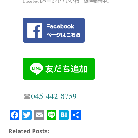
Facebookページで「いいね」随時受付中。
☎︎
045-442-8759
Fa
T
E
Li
H
共
ce
wi
m
ne
at
有
Related Posts:
bo
tte
ail
en