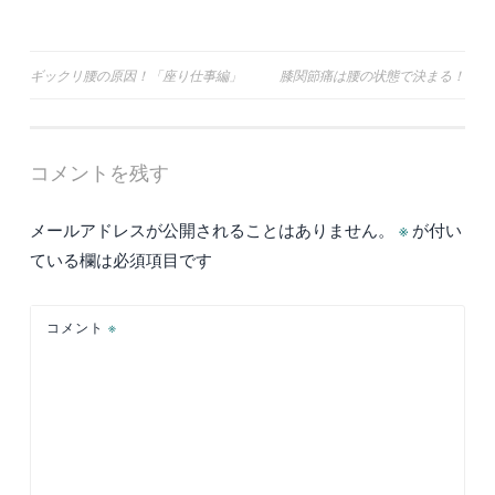
投
ギックリ腰の原因！「座り仕事編」
膝関節痛は腰の状態で決まる！
稿
ナ
コメントを残す
ビ
ゲ
メールアドレスが公開されることはありません。
※
が付い
ー
ている欄は必須項目です
シ
ョ
コメント
※
ン