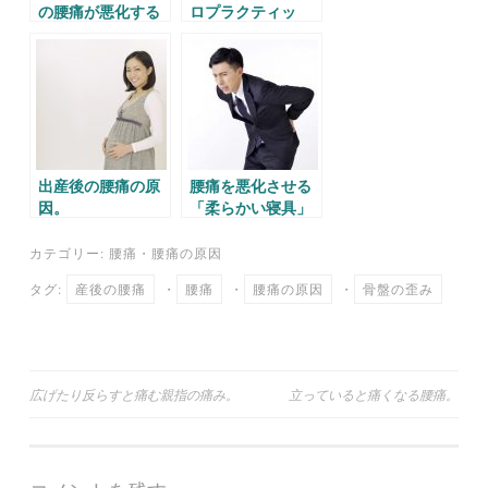
の腰痛が悪化する
ロプラクティッ
悪い座り方。
ク。
出産後の腰痛の原
腰痛を悪化させる
因。
「柔らかい寝具」
カテゴリー:
腰痛
・
腰痛の原因
タグ:
産後の腰痛
・
腰痛
・
腰痛の原因
・
骨盤の歪み
投
広げたり反らすと痛む親指の痛み。
立っていると痛くなる腰痛。
稿
ナ