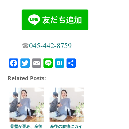
☎︎
045-442-8759
Fa
T
E
Li
H
共
ce
wi
m
ne
at
有
Related Posts:
bo
tte
ail
en
ok
r
a
骨盤が歪み、産後
産後の腰痛にカイ