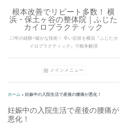
根本改善でリピート多数！ 横
コ
浜・保土ヶ谷の整体院｜ふじた
ン
カイロプラクティック
テ
ン
23年の経験×確かな技術！ 辛い症状を横浜『ふじたカ
ツ
イロプラクティック』で根本解消
へ
ス
キ
メインメニュー
ッ
プ
ホーム
»
妊娠中の入院生活で産後の腰痛が悪化！
妊娠中の入院生活で産後の腰痛が
悪化！