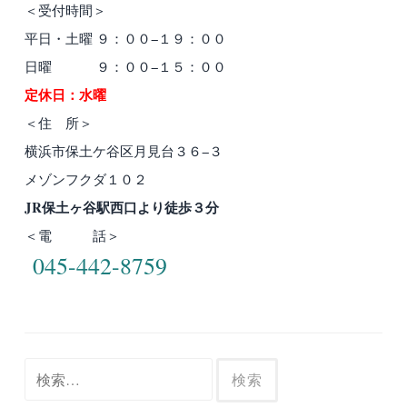
＜受付時間＞
平日・土曜 ９：００−１９：００
日曜 ９：００−１５：００
定休日：水曜
＜住 所＞
横浜市保土ケ谷区月見台３６−３
メゾンフクダ１０２
JR保土ヶ谷駅西口より徒歩３分
＜電 話＞
045-442-8759
検
索: