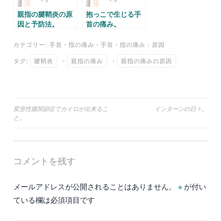
親指の腱鞘炎の原
抱っこで生じる手
因と予防法。
首の痛み。
カテゴリー:
手首・指の痛み
・
手首・指の痛み：原因
タグ:
腱鞘炎
・
親指の痛み
・
親指の痛みの原因
投
変形性膝関節症でカイロが出来るこ
インターンの日々。
と。
稿
ナ
ビ
コメントを残す
ゲ
ー
メールアドレスが公開されることはありません。
※
が付い
シ
ている欄は必須項目です
ョ