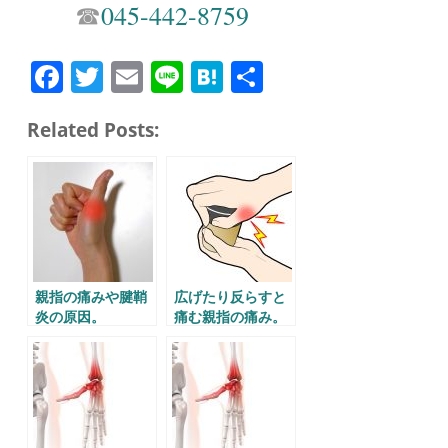
☎︎
045-442-8759
Fa
T
E
Li
H
共
ce
wi
m
ne
at
有
Related Posts:
bo
tte
ail
en
ok
r
a
親指の痛みや腱鞘
広げたり反らすと
炎の原因。
痛む親指の痛み。