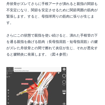
舟状骨がズレてさらに手根アーチが潰れると親指の関節も
不安定になり、関節を安定させるために関節周囲の筋肉が
緊張します。すると、母指球周りの筋肉に張りが生じま
す。
さらにこの状態で親指を使い続けると、潰れた手根管の下
を通る親指を曲げる筋肉（長母指屈筋・短母指屈筋）の腱
がズレた舟状骨との間で擦れて炎症が生じ、それが悪化す
ると腱鞘炎に発展します。（図４参照）