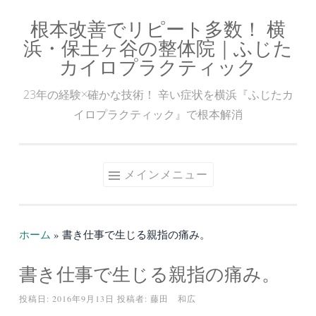
根本改善でリピート多数！ 横
コ
浜・保土ヶ谷の整体院｜ふじた
ン
カイロプラクティック
テ
ン
23年の経験×確かな技術！ 辛い症状を横浜『ふじたカ
ツ
イロプラクティック』で根本解消
へ
ス
キ
メインメニュー
ッ
プ
ホーム
»
書き仕事で生じる親指の痛み。
書き仕事で生じる親指の痛み。
投稿日:
2016年9月13日
投稿者:
藤田 和広