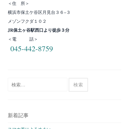
＜住 所＞
横浜市保土ケ谷区月見台３６−３
メゾンフクダ１０２
JR保土ヶ谷駅西口より徒歩３分
＜電 話＞
045-442-8759
検
索:
新着記事
スマホ首によるめまい