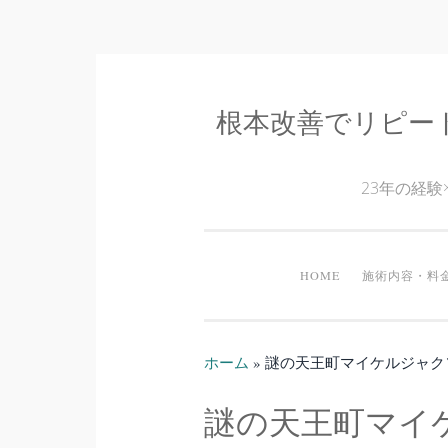
根本改善でリピー
コ
ン
テ
23年の経
ン
ツ
へ
HOME
施術内容・料
ス
キ
ッ
ホーム
»
謎の天王町マイケルジャク
プ
謎の天王町マイ