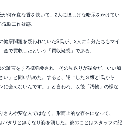
氏が何か変な香を炊いて、2人に怪しげな暗示をかけてい
る洗脳工作疑惑。
の健康問題を疑われていたS氏が、2人に自分たちもマイ
、金で買収したという「買収疑惑」である。
は嘘の証言をする様強要され、その見返りが端金だ、いい加
さい」と問い詰めた。すると、逆上したＳ嬢とI氏から
ンに会えないんです。」と言われ、以後「汚物」の様な
りさんや変な人ではなく、形而上的な存在になって、
報はパタリと無くなり姿を消した。彼のことはスタッフの記