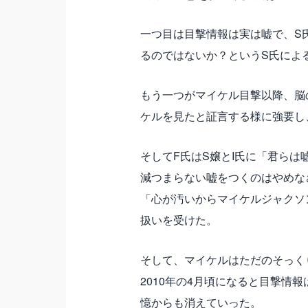
一つ目は目撃情報は実は嘘で、S
るのではないか？というS氏によ
もう一つがマイケル目撃以降、脳
ケルを見たと証言する様に強要し
そしてF氏はS嬢とI氏に「君ら
減つまらない嘘をつくのはやめな
「心が汚いからマイケルジャクソ
扱いを受けた。
そして、マイケルはただのそっく
2010年の4月頃になると目撃情
憶からも消えていった。