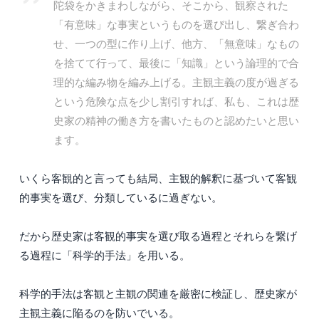
陀袋をかきまわしながら、そこから、観察された
「有意味」な事実というものを選び出し、繋ぎ合わ
せ、一つの型に作り上げ、他方、「無意味」なもの
を捨てて行って、最後に「知識」という論理的で合
理的な編み物を編み上げる。主観主義の度が過ぎる
という危険な点を少し割引すれば、私も、これは歴
史家の精神の働き方を書いたものと認めたいと思い
ます。
いくら客観的と言っても結局、主観的解釈に基づいて客観
的事実を選び、分類しているに過ぎない。
だから歴史家は客観的事実を選び取る過程とそれらを繋げ
る過程に「科学的手法」を用いる。
科学的手法は客観と主観の関連を厳密に検証し、歴史家が
主観主義に陥るのを防いでいる。