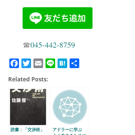
☎︎
045-442-8759
Fa
T
E
Li
H
共
ce
wi
m
ne
at
有
Related Posts:
bo
tte
ail
en
ok
r
a
読書：「交渉術」
アドラーに学ぶ