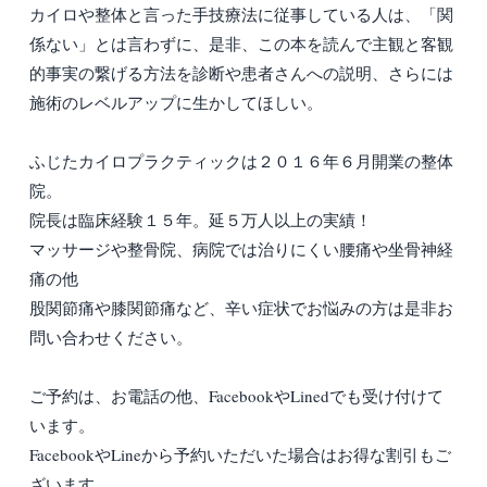
カイロや整体と言った手技療法に従事している人は、「関
係ない」とは言わずに、是非、この本を読んで主観と客観
的事実の繋げる方法を診断や患者さんへの説明、さらには
施術のレベルアップに生かしてほしい。
ふじたカイロプラクティックは２０１６年６月開業の整体
院。
院長は臨床経験１５年。延５万人以上の実績！
マッサージや整骨院、病院では治りにくい腰痛や坐骨神経
痛の他
股関節痛や膝関節痛など、辛い症状でお悩みの方は是非お
問い合わせください。
ご予約は、お電話の他、FacebookやLinedでも受け付けて
います。
FacebookやLineから予約いただいた場合はお得な割引もご
ざいます。