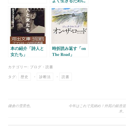
よく生きるために
働くということ。
転職について。
本の紹介「詩人と
時折読み返す「on
女たち」
The Road」
カテゴリー:
ブログ
・
読書
タグ:
歴史
・
診断法
・
読書
投
鎌倉の雪景色。
今年はこれで見納め！外苑の銀杏並
木。
稿
ナ
ビ