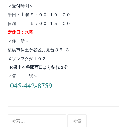
＜受付時間＞
平日・土曜 ９：００−１９：００
日曜 ９：００−１５：００
定休日：水曜
＜住 所＞
横浜市保土ケ谷区月見台３６−３
メゾンフクダ１０２
JR保土ヶ谷駅西口より徒歩３分
＜電 話＞
045-442-8759
検
索: