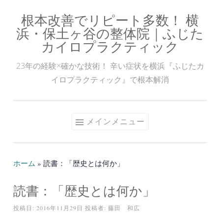
根本改善でリピート多数！ 横
コ
浜・保土ヶ谷の整体院｜ふじた
ン
カイロプラクティック
テ
ン
23年の経験×確かな技術！ 辛い症状を横浜『ふじたカ
ツ
イロプラクティック』で根本解消
へ
ス
キ
メインメニュー
ッ
プ
ホーム
»
読書：「歴史とは何か」
読書：「歴史とは何か」
投稿日:
2016年11月29日
投稿者:
藤田 和広