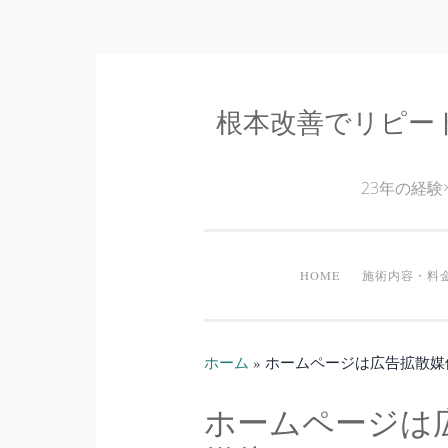
根本改善でリピー
コ
ン
テ
23年の経
ン
ツ
へ
HOME
施術内容・料
ス
キ
ッ
ホーム
»
ホームページは広告拡散媒
プ
ホームページは