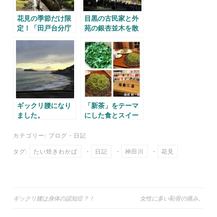
花見の季節だけ限
目黒の古民家と外
定！「田戸台分庁
苑の銀杏並木を散
舎」でお花見。
策。
ギックリ腰になり
「新茶」をテーマ
ました。
にした食とスイー
ツのイベント。
カテゴリー:
ブログ
・
日記
タグ:
たい焼きわかば
・
日記
・
神田川
・
花見
投
ギックリ腰は身体の認知症？！
女性に多い恥骨の痛み。
稿