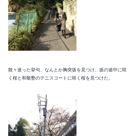
散々迷った挙句、なんとか胸突坂を見つけ、坂の途中に咲
く桜と和敬塾のテニスコートに咲く桜を見つけた。