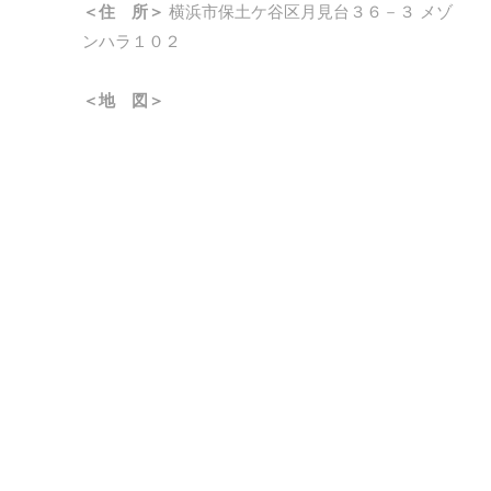
＜住 所＞
横浜市保土ケ谷区月見台３６－３ メゾ
ンハラ１０２
＜地 図＞