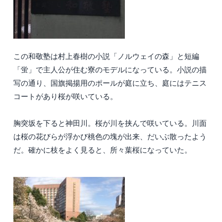
この和敬塾は村上春樹の小説「ノルウェイの森」と短編
「蛍」で主人公が住む寮のモデルになっている。小説の描
写の通り、国旗掲揚用のポールが庭に立ち、庭にはテニス
コートがあり桜が咲いている。
胸突坂を下ると神田川。桜が川を挟んで咲いている。川面
は桜の花びらが浮かび桃色の塊が出来、だいぶ散ったよう
だ。確かに枝をよく見ると、所々葉桜になっていた。