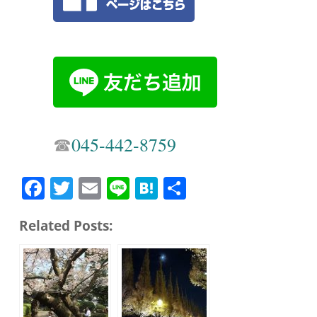
☎︎
045-442-8759
Fa
T
E
Li
H
共
ce
wi
m
ne
at
有
Related Posts:
bo
tte
ail
en
ok
r
a