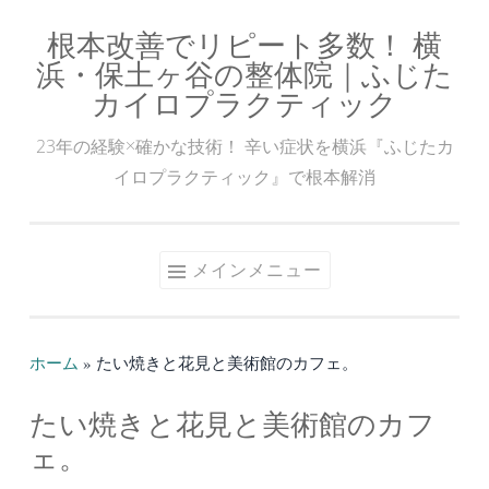
根本改善でリピート多数！ 横
コ
浜・保土ヶ谷の整体院｜ふじた
ン
カイロプラクティック
テ
ン
23年の経験×確かな技術！ 辛い症状を横浜『ふじたカ
ツ
イロプラクティック』で根本解消
へ
ス
キ
メインメニュー
ッ
プ
ホーム
»
たい焼きと花見と美術館のカフェ。
たい焼きと花見と美術館のカフ
ェ。