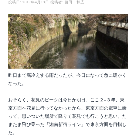
投稿日:
2017年4月13日
投稿者:
藤田 和広
昨日まで底冷えする雨だったが、今日になって急に暖かく
なった。
おそらく、花見のピークは今日か明日。ここ２−３年、東
京方面へ花見に行ってなかったから、東京方面の電車に乗
って、思いついた場所で降りて花見でも行こうと思い、た
またま飛び乗った「湘南新宿ライン」で東京方面を目指し
た。