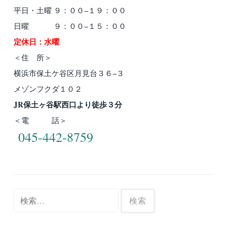
平日・土曜 ９：００−１９：００
日曜 ９：００−１５：００
定休日：水曜
＜住 所＞
横浜市保土ケ谷区月見台３６−３
メゾンフクダ１０２
JR保土ヶ谷駅西口より徒歩３分
＜電 話＞
045-442-8759
検
索: