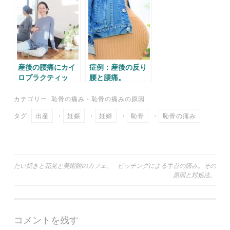
ok
r
a
産後の腰痛にカイ
症例：産後の反り
ロプラクティッ
腰と腰痛。
ク。
カテゴリー:
恥骨の痛み
・
恥骨の痛みの原因
タグ:
出産
・
妊娠
・
妊婦
・
恥骨
・
恥骨の痛み
投
たい焼きと花見と美術館のカフェ。
ピッチングによる手首の痛み。その
原因と対処法。
稿
ナ
ビ
コメントを残す
ゲ