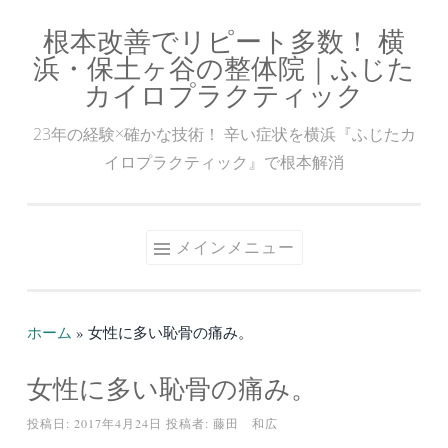
根本改善でリピート多数！ 横
コ
浜・保土ヶ谷の整体院｜ふじた
ン
カイロプラクティック
テ
ン
23年の経験×確かな技術！ 辛い症状を横浜『ふじたカ
ツ
イロプラクティック』で根本解消
へ
ス
キ
メインメニュー
ッ
プ
ホーム
»
女性に多い恥骨の痛み。
女性に多い恥骨の痛み。
投稿日:
2017年4月24日
投稿者:
藤田 和広