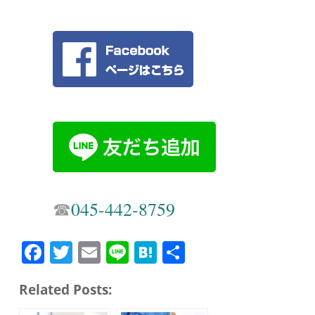
☎︎
045-442-8759
Fa
T
E
Li
H
共
ce
wi
m
ne
at
有
Related Posts:
bo
tte
ail
en