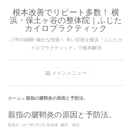
根本改善でリピート多数！ 横
コ
浜・保土ヶ谷の整体院｜ふじた
ン
カイロプラクティック
テ
ン
23年の経験×確かな技術！ 辛い症状を横浜『ふじたカ
ツ
イロプラクティック』で根本解消
へ
ス
キ
メインメニュー
ッ
プ
ホーム
»
親指の腱鞘炎の原因と予防法。
親指の腱鞘炎の原因と予防法。
投稿日:
2017年5月7日
投稿者:
藤田 和広