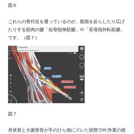
図６
これらの骨付近を通っているのが、親指を反らしたり広げ
たりする筋肉の腱「短母指伸筋腱」や「長母指外転筋腱」
です。（図７）
図７
舟状骨と大菱形骨が手のひら側にズレた状態でPC作業の様