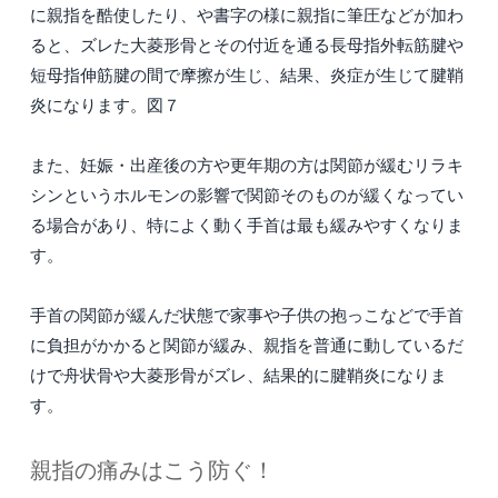
に親指を酷使したり、や書字の様に親指に筆圧などが加わ
ると、ズレた大菱形骨とその付近を通る長母指外転筋腱や
短母指伸筋腱の間で摩擦が生じ、結果、炎症が生じて腱鞘
炎になります。図７
また、妊娠・出産後の方や更年期の方は関節が緩むリラキ
シンというホルモンの影響で関節そのものが緩くなってい
る場合があり、特によく動く手首は最も緩みやすくなりま
す。
手首の関節が緩んだ状態で家事や子供の抱っこなどで手首
に負担がかかると関節が緩み、親指を普通に動しているだ
けで舟状骨や大菱形骨がズレ、結果的に腱鞘炎になりま
す。
親指の痛みはこう防ぐ！