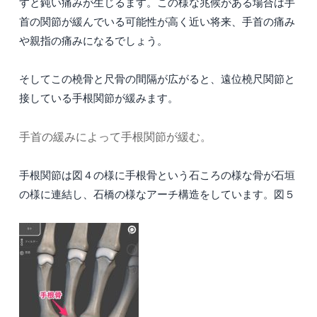
すと鈍い痛みが生じるます。この様な兆候がある場合は手
首の関節が緩んでいる可能性が高く近い将来、手首の痛み
や親指の痛みになるでしょう。
そしてこの橈骨と尺骨の間隔が広がると、遠位橈尺関節と
接している手根関節が緩みます。
手首の緩みによって手根関節が緩む。
手根関節は図４の様に手根骨という石ころの様な骨が石垣
の様に連結し、石橋の様なアーチ構造をしています。図５