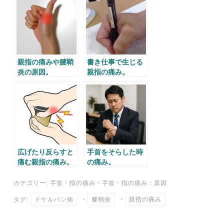
親指の痛みや腱鞘
書き仕事で生じる
炎の原因。
親指の痛み。
広げたり反らすと
手首をそらした時
痛む親指の痛み。
の痛み。
カテゴリー:
手首・指の痛み
・
手首・指の痛み：原因
タグ:
ドケルバン病
・
腱鞘炎
・
親指の痛み