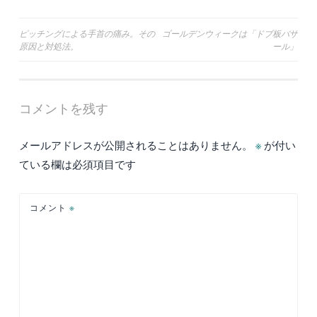
投
ピッチングによる手首の痛み。その
ゴールデンウィークは「ドブ板バザ
原因と対処法。
ール」
稿
ナ
ビ
コメントを残す
ゲ
ー
メールアドレスが公開されることはありません。
※
が付い
シ
ている欄は必須項目です
ョ
ン
コメント
※