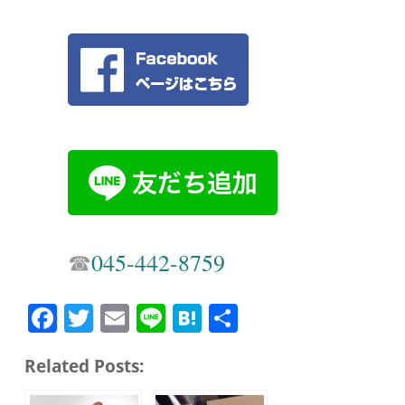
☎︎
045-442-8759
Fa
T
E
Li
H
共
ce
wi
m
ne
at
有
Related Posts:
bo
tte
ail
en
ok
r
a