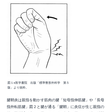
図１※医学書院 出版「標準整形外科学 第５
版」より抜粋。
腱鞘炎は親指を動かす筋肉の腱「短母指伸筋腱」や「長母
指外転筋腱」図２と腱が通る「腱鞘」に炎症が生じ親指の