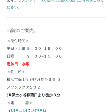
ださい
。
当院のご案内。
＜受付時間＞
平日・土曜 ９：００−１９：００
日曜 ９：００−１５：００
定休日：水曜
＜住 所＞
横浜市保土ケ谷区月見台３６−３
メゾンフクダ１０２
JR保土ヶ谷駅西口より徒歩３分
＜電 話＞
045-442-8759