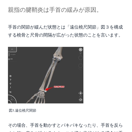
親指の腱鞘炎は手首の緩みが原因。
手首の関節が緩んだ状態とは「遠位橈尺関節」図３を構成
する橈骨と尺骨の間隔が広がった状態のことを言います。
図3.遠位橈尺関節
その場合、手首を動かすとパキパキなったり、手首を反ら