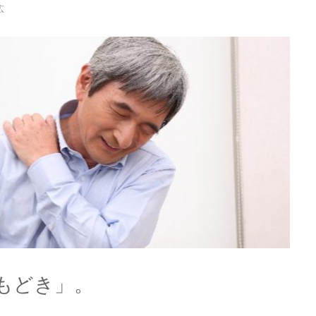
広
肩もどき」。