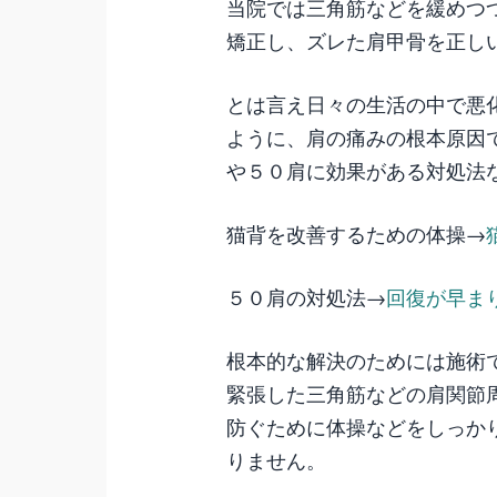
当院では三角筋などを緩めつ
矯正し、ズレた肩甲骨を正し
とは言え日々の生活の中で悪
ように、肩の痛みの根本原因
や５０肩に効果がある対処法
猫背を改善するための体操→
５０肩の対処法→
回復が早ま
根本的な解決のためには施術
緊張した三角筋などの肩関節
防ぐために体操などをしっか
りません。