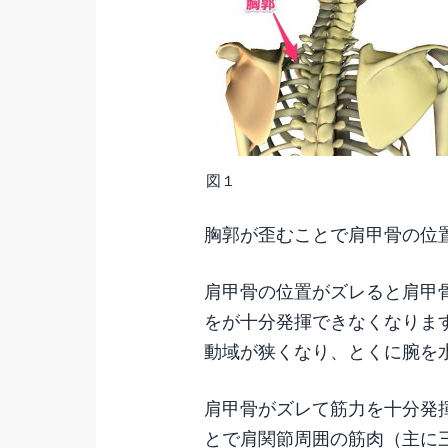
図１
胸郭が歪むことで肩甲骨の位
肩甲骨の位置がズレると肩甲
をが十分発揮できなくなりま
動域が狭くなり、とくに腕を
肩甲骨がズレて筋力を十分発
とで肩関節周囲の筋肉（主に