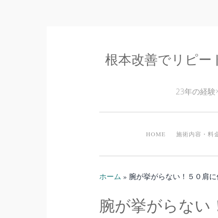
根本改善でリピー
コ
ン
テ
23年の経
ン
ツ
へ
HOME
施術内容・料
ス
キ
ッ
ホーム
»
腕が挙がらない！５０肩に
プ
腕が挙がらない