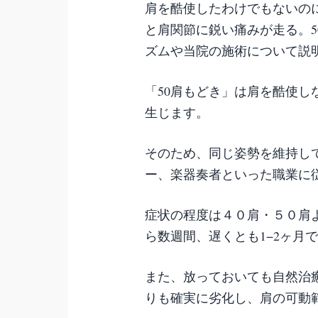
肩を酷使したわけでもないの
と肩関節に鋭い痛みが走る。5
ズムや当院の施術について説
「50肩もどき」は肩を酷使
生じます。
そのため、同じ姿勢を維持し
ー、楽器奏者といった職業に
症状の程度は４０肩・５０肩
ら数週間、遅くとも1−2ヶ月
また、放っておいても自然治
りも確実に劣化し、肩の可動