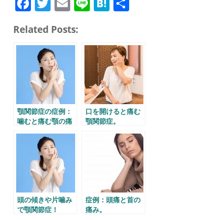
Fa
T
E
Li
H
共
ce
wi
m
ne
at
有
Related Posts:
bo
tte
ail
en
ok
r
a
顎関節症の症例：
口を開けると痛む
噛むと痛む顎の痛
顎関節症。
み。
頭の傾きや片噛み
症例：頭痛と首の
で顎関節症！
痛み。