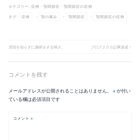
カテゴリー:
症例
・
顎関節症
・
顎関節症の症例
タグ:
症例
・
顎の痛み
・
顎関節症
・
顎関節症の症例
投
理屈を知らずに施術をする怖さ。
ブログ２００記事達成！
稿
ナ
コメントを残す
ビ
ゲ
メールアドレスが公開されることはありません。
※
が付い
ー
ている欄は必須項目です
シ
ョ
コメント
※
ン