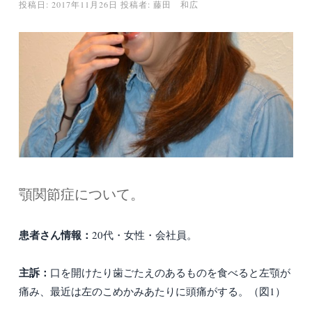
投稿日:
2017年11月26日
投稿者:
藤田 和広
顎関節症について。
患者さん情報：
20代・女性・会社員。
主訴：
口を開けたり歯ごたえのあるものを食べると左顎が
痛み、最近は左のこめかみあたりに頭痛がする。（図1）