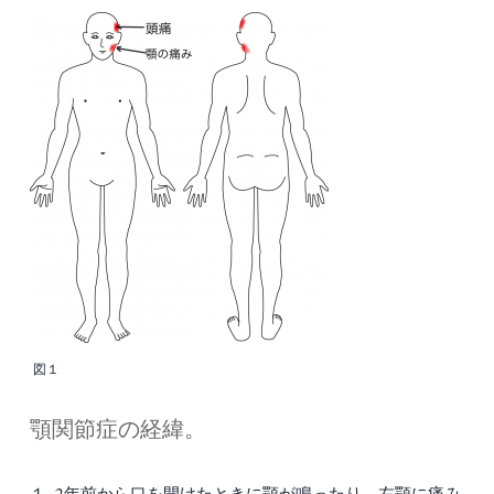
図１
顎関節症の経緯。
１−2年前から口を開けたときに顎が鳴ったり、左顎に痛み