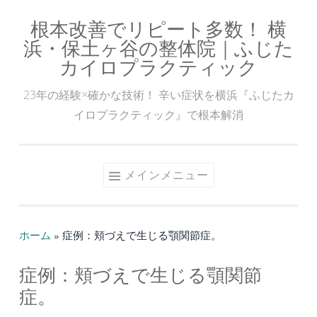
根本改善でリピート多数！ 横
コ
浜・保土ヶ谷の整体院｜ふじた
ン
カイロプラクティック
テ
ン
23年の経験×確かな技術！ 辛い症状を横浜『ふじたカ
ツ
イロプラクティック』で根本解消
へ
ス
キ
メインメニュー
ッ
プ
ホーム
»
症例：頬づえで生じる顎関節症。
症例：頬づえで生じる顎関節
症。