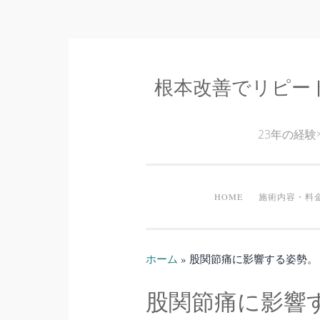
根本改善でリピー
コ
ン
テ
23年の経
ン
ツ
へ
HOME
施術内容・料
ス
キ
ッ
ホーム
»
股関節痛に影響する姿勢。
プ
股関節痛に影響