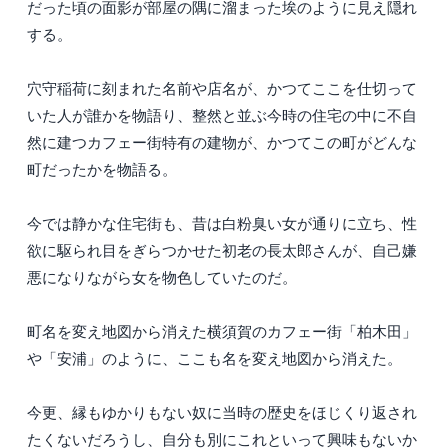
だった頃の面影が部屋の隅に溜まった埃のように見え隠れ
する。
穴守稲荷に刻まれた名前や店名が、かつてここを仕切って
いた人が誰かを物語り、整然と並ぶ今時の住宅の中に不自
然に建つカフェー街特有の建物が、かつてこの町がどんな
町だったかを物語る。
今では静かな住宅街も、昔は白粉臭い女が通りに立ち、性
欲に駆られ目をぎらつかせた初老の長太郎さんが、自己嫌
悪になりながら女を物色していたのだ。
町名を変え地図から消えた横須賀のカフェー街「柏木田」
や「安浦」のように、ここも名を変え地図から消えた。
今更、縁もゆかりもない奴に当時の歴史をほじくり返され
たくないだろうし、自分も別にこれといって興味もないか