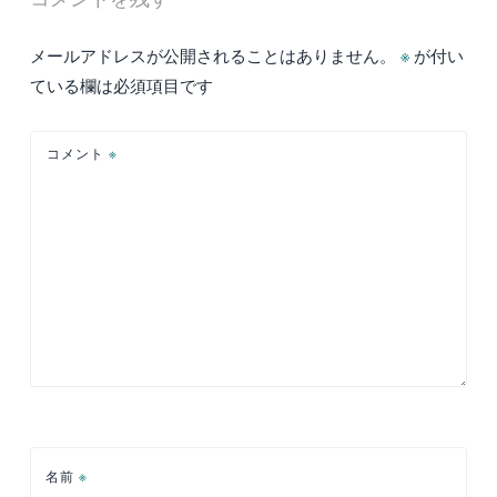
ビ
ゲ
メールアドレスが公開されることはありません。
※
が付い
ー
ている欄は必須項目です
シ
ョ
コメント
※
ン
名前
※