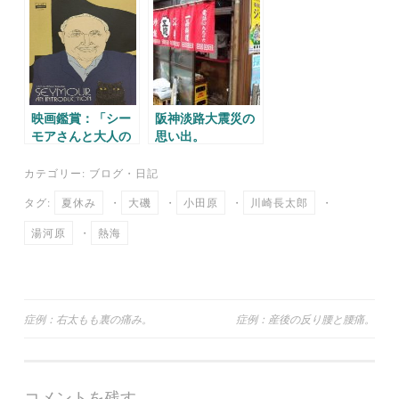
映画鑑賞：「シー
阪神淡路大震災の
モアさんと大人の
思い出。
ための人生入門」
カテゴリー:
ブログ
・
日記
タグ:
夏休み
・
大磯
・
小田原
・
川崎長太郎
・
湯河原
・
熱海
投
症例：右太もも裏の痛み。
症例：産後の反り腰と腰痛。
稿
ナ
コメントを残す