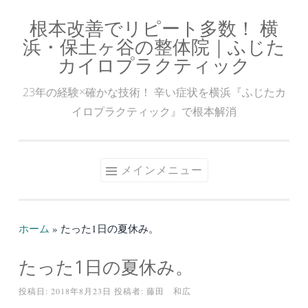
根本改善でリピート多数！ 横
コ
浜・保土ヶ谷の整体院｜ふじた
ン
カイロプラクティック
テ
ン
23年の経験×確かな技術！ 辛い症状を横浜『ふじたカ
ツ
イロプラクティック』で根本解消
へ
ス
キ
メインメニュー
ッ
プ
ホーム
»
たった1日の夏休み。
たった1日の夏休み。
投稿日:
2018年8月23日
投稿者:
藤田 和広