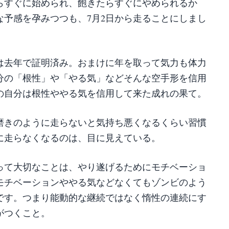
らすぐに始められ、飽きたらすぐにやめられるか
な予感を孕みつつも、7月2日から走ることにしまし
は去年で証明済み。おまけに年を取って気力も体力
分の「根性」や「やる気」などそんな空手形を信用
の自分は根性ややる気を信用して来た成れの果て。
磨きのように走らないと気持ち悪くなるくらい習慣
に走らなくなるのは、目に見えている。
って大切なことは、やり遂げるためにモチベーショ
モチベーションややる気などなくてもゾンビのよう
です。つまり能動的な継続ではなく惰性の連続にす
がつくこと。