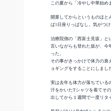
この夏から「冷やし中華始め
開業してからというものほと
ば1日座りっぱなし。気がつ
治療院側の「西富士見坂」と
言いながらも登れた坂が、今
った。
その事がきっかけで体力の衰
ョギングをすることにしまし
実は去年も体力が落ちている
汗をかいたTシャツを着てそ
出してから１週間で一度リタ