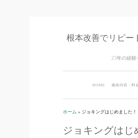
根本改善でリピー
コ
ン
テ
23年の経
ン
ツ
へ
HOME
施術内容・料
ス
キ
ッ
ホーム
»
ジョキングはじめました！
プ
ジョキングはじ