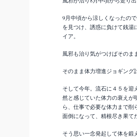
風邪が治り8月中頃から走り
9月中頃から涼しくなったの
を見つけ、誘惑に負けて銭湯
イア。
風邪も治り気がつけばそのま
そのまま体力増進ジョギング
そして今年。流石に４５を迎
然と感じていた体力の衰えが
ら、仕事で必要な体力まで削
面倒になって、精根尽き果て
そう思い一念発起して体を鍛