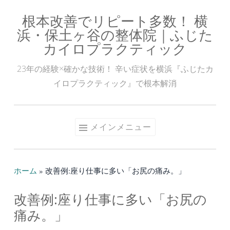
根本改善でリピート多数！ 横
コ
浜・保土ヶ谷の整体院｜ふじた
ン
カイロプラクティック
テ
ン
23年の経験×確かな技術！ 辛い症状を横浜『ふじたカ
ツ
イロプラクティック』で根本解消
へ
ス
キ
メインメニュー
ッ
プ
ホーム
»
改善例:座り仕事に多い「お尻の痛み。」
改善例:座り仕事に多い「お尻の
痛み。」