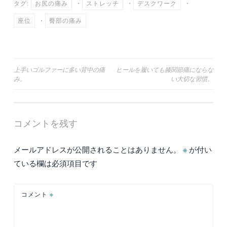
タグ:
お尻の痛み
・
ストレッチ
・
デスクワーク
・
座位
・
臀部の痛み
投
上手いゴルファーに多い背中の痛
ヒールを履いても膝関節痛にならな
み。
い大切な習慣。
稿
ナ
ビ
コメントを残す
ゲ
ー
メールアドレスが公開されることはありません。
※
が付い
シ
ている欄は必須項目です
ョ
ン
コメント
※