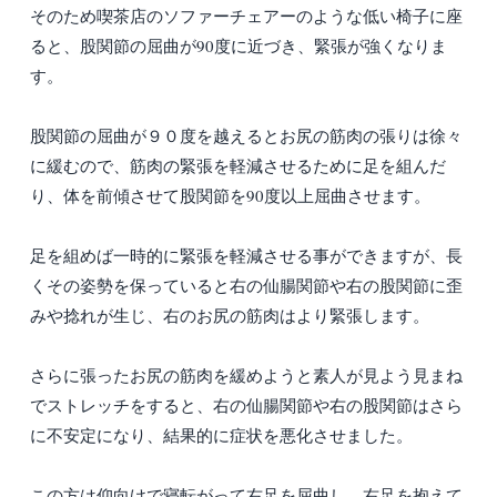
そのため喫茶店のソファーチェアーのような低い椅子に座
ると、股関節の屈曲が90度に近づき、緊張が強くなりま
す。
股関節の屈曲が９０度を越えるとお尻の筋肉の張りは徐々
に緩むので、筋肉の緊張を軽減させるために足を組んだ
り、体を前傾させて股関節を90度以上屈曲させます。
足を組めば一時的に緊張を軽減させる事ができますが、長
くその姿勢を保っていると右の仙腸関節や右の股関節に歪
みや捻れが生じ、右のお尻の筋肉はより緊張します。
さらに張ったお尻の筋肉を緩めようと素人が見よう見まね
でストレッチをすると、右の仙腸関節や右の股関節はさら
に不安定になり、結果的に症状を悪化させました。
この方は仰向けで寝転がって右足を屈曲し、右足を抱えて