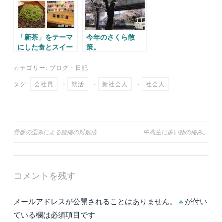
「新茶」をテーマ
今年のさくら散
にした食とスイー
策。
ツのイベント。
カテゴリー:
ブログ
・
日記
タグ:
会社員
・
就活
・
新社会人
・
社会人
投
骨盤の歪みによる腰痛の対処法
中高生に多い膝の痛み。
稿
ナ
コメントを残す
ビ
ゲ
メールアドレスが公開されることはありません。
※
が付い
ー
ている欄は必須項目です