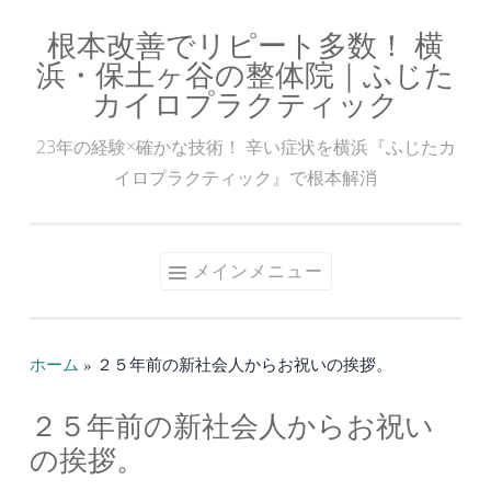
根本改善でリピート多数！ 横
コ
浜・保土ヶ谷の整体院｜ふじた
ン
カイロプラクティック
テ
ン
23年の経験×確かな技術！ 辛い症状を横浜『ふじたカ
ツ
イロプラクティック』で根本解消
へ
ス
キ
メインメニュー
ッ
プ
ホーム
»
２５年前の新社会人からお祝いの挨拶。
２５年前の新社会人からお祝い
の挨拶。