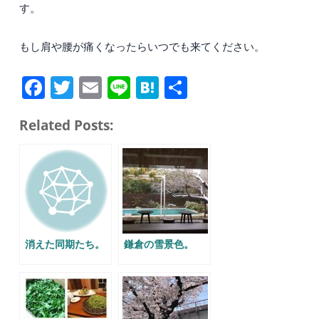
す。
もし肩や腰が痛くなったらいつでも来てください。
Fa
T
E
Li
H
共
ce
wi
m
ne
at
有
Related Posts:
bo
tte
ail
en
ok
r
a
消えた同期たち。
鎌倉の雪景色。