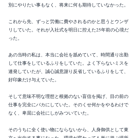
別にやりたい事もなく、将来に何も期待していなかった。
これから先、ずっと労働に費やされるのかと思うとウンザ
リしていた。それが入社式を明日に控えた25年前の心境だ
った。
あの当時の私は、本当に会社を舐めていて、時間通り出勤
して仕事をしているふりをしていた。よく下らないミスを
連発していたが、誠心誠意謝り反省しているふりをして、
好印象だけ与えていた。
そして意味不明な理想と根拠のない盲信を掲げ、目の前の
仕事を完全にバカにしていた。そのくせ何かをやるわけで
なく、卑屈に会社にしがみついていた。
そのうちに全く使い物にならないから、人身御供として東
京へ出向する事になった。環境が変わっても単に遊ぶ場所