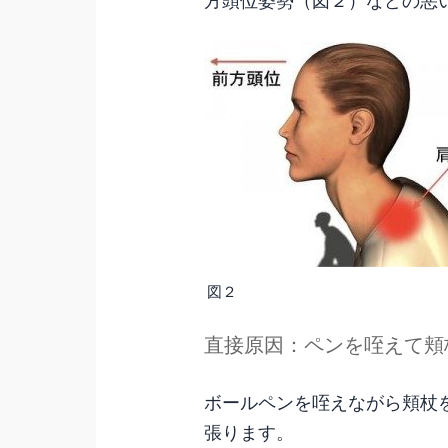
図２
直接原因：ペンを咥えて頬
ボールペンを咥えながら頬杖
張ります。