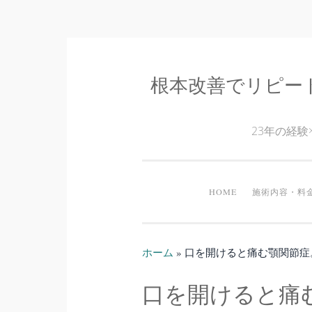
根本改善でリピー
コ
ン
テ
23年の経
ン
ツ
へ
HOME
施術内容・料
ス
キ
ッ
ホーム
»
口を開けると痛む顎関節症
プ
口を開けると痛