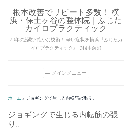
根本改善でリピート多数！ 横
コ
浜・保土ヶ谷の整体院｜ふじた
ン
カイロプラクティック
テ
ン
23年の経験×確かな技術！ 辛い症状を横浜『ふじたカ
ツ
イロプラクティック』で根本解消
へ
ス
キ
メインメニュー
ッ
プ
ホーム
»
ジョギングで生じる内転筋の張り。
ジョギングで生じる内転筋の張
り。