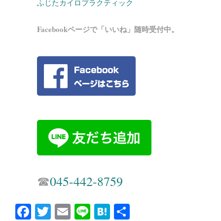
ふじたカイロプラクティック
Facebookページで「いいね」随時受付中。
☎︎
045-442-8759
Fa
T
E
Li
H
共