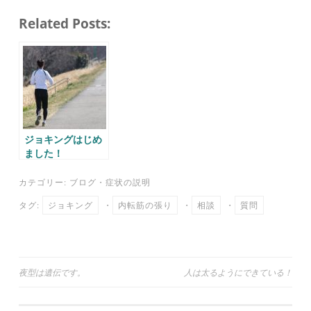
ce
wi
m
ne
at
有
Related Posts:
bo
tte
ail
en
ok
r
a
ジョキングはじめ
ました！
カテゴリー:
ブログ
・
症状の説明
タグ:
ジョキング
・
内転筋の張り
・
相談
・
質問
投
夜型は遺伝です。
人は太るようにできている！
稿