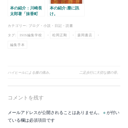
本の紹介：川崎長
本の紹介:塵に訊
太郎著「抹香町
け。
路傍」
カテゴリー:
ブログ
・
小説
・
日記
・
読書
タグ:
ISIS編集学校
・
松岡正剛
・
森岡書店
・
編集手本
投
ハイヒールによる膝の痛み。
二足歩行に大切な腰の骨。
稿
ナ
コメントを残す
ビ
ゲ
メールアドレスが公開されることはありません。
※
が付い
ー
ている欄は必須項目です
シ