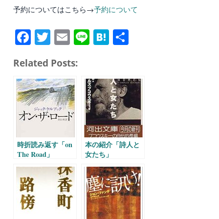
予約についてはこちら→
予約について
Fa
T
E
Li
H
共
ce
wi
m
ne
at
有
Related Posts:
bo
tte
ail
en
ok
r
a
時折読み返す「on
本の紹介「詩人と
The Road」
女たち」