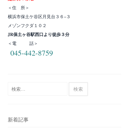
＜住 所＞
横浜市保土ケ谷区月見台３６−３
メゾンフクダ１０２
JR保土ヶ谷駅西口より徒歩３分
＜電 話＞
045-442-8759
検
索:
新着記事