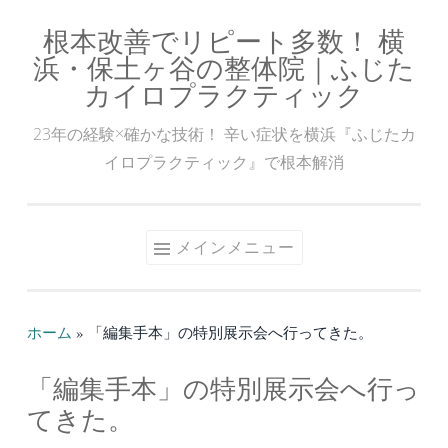
根本改善でリピート多数！ 横
コ
浜・保土ヶ谷の整体院｜ふじた
ン
カイロプラクティック
テ
ン
23年の経験×確かな技術！ 辛い症状を横浜『ふじたカ
ツ
イロプラクティック』で根本解消
へ
ス
キ
メインメニュー
ッ
プ
ホーム
»
「編集手本」の特別展示会へ行ってきた。
「編集手本」の特別展示会へ行っ
てきた。