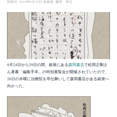
投稿日:
2019年9月30日
投稿者:
藤田 和広
9月24日から29日の間、銀座にある
森岡書店
で松岡正剛さ
ん著書「編集手本」の特別展覧会が開催されていたので、
26日の木曜に治療院を早仕舞いして森岡書店がある銀座へ
向かった。