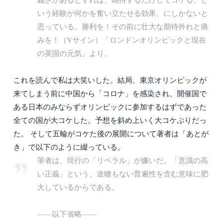
いう経験が何かを奮い立たせる効果、にしかないと
思っている。勝利を！その前に壮大な期待外れと痛
みを！（Vサイン）「ロンドンオリンピックと現在
の英国の元気」より。
これを読んで私は大笑いした。結局、東京オリンピックが
来てしまう前に中国から「コロナ」を感染され、開催国で
ある日本のみならずオリンピックに参加するはずであった
全ての国が大コケした。予想を斜め上いく大コケぶりだっ
た。 そして五輪がコケた後の展開について著者は「あとが
き」で以下のように綴っている。
筆者は、現行の「リベラル」が嫌いだ。「意識の高
い正義」という、途轍もない普遍性を含む意味に肥
大しているからである。
——以下省略——