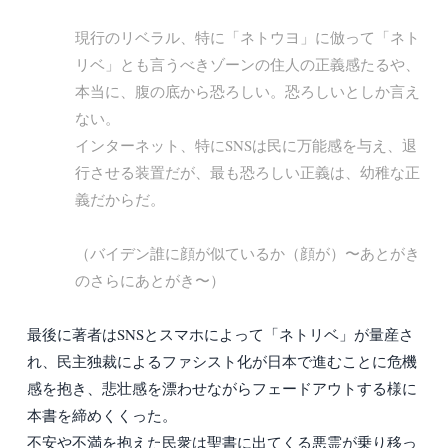
現行のリベラル、特に「ネトウヨ」に倣って「ネト
リベ」とも言うべきゾーンの住人の正義感たるや、
本当に、腹の底から恐ろしい。恐ろしいとしか言え
ない。
インターネット、特にSNSは民に万能感を与え、退
行させる装置だが、最も恐ろしい正義は、幼稚な正
義だからだ。
（バイデン誰に顔が似ているか（顔が）〜あとがき
のさらにあとがき〜）
最後に著者はSNSとスマホによって「ネトリベ」が量産さ
れ、民主独裁によるファシスト化が日本で進むことに危機
感を抱き、悲壮感を漂わせながらフェードアウトする様に
本書を締めくくった。
不安や不満を抱えた民衆は聖書に出てくる悪霊が乗り移っ