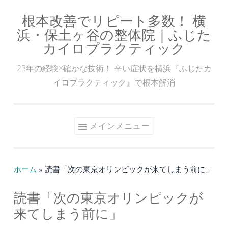
根本改善でリピート多数！ 横
コ
浜・保土ヶ谷の整体院｜ふじた
ン
カイロプラクティック
テ
ン
23年の経験×確かな技術！ 辛い症状を横浜『ふじたカ
ツ
イロプラクティック』で根本解消
へ
ス
キ
メインメニュー
ッ
プ
ホーム
»
読書「次の東京オリンピックが来てしまう前に」
読書「次の東京オリンピックが
来てしまう前に」