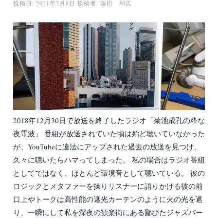
投稿日:
2021年2月8日
投稿者:
藤田 和広
2018年12月30日で放送を終了したラジオ「菊池成孔の粋な
夜電波」 番組が放送されていた頃は殆ど聴いていなかった
が、YouTubeに違法にアップされた過去の放送を見つけ、
久々に聴いたらハマってしまった。 私の場合はラジオ番組
としてではなく、ほとんど環境音として聴いている。 彼の
ロジックとメタファーを操りリスナーに語りかける彼の前
口上やトークは高性能の遮光カーテンのように火の光を遮
り、一瞬にして私を深夜の歓楽街にある鄙びたジャズバー