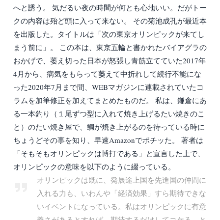
へと誘う。 気だるい夜の時間が何とも心地いい。だがトー
クの内容は殆ど頭に入って来ない。 その菊池成孔が最近本
を出版した。タイトルは「次の東京オリンピックが来てし
まう前に」。 この本は、東京五輪と書かれたバイアグラの
おかげで、萎え切った日本が怒張し青筋立てていた2017年
4月から、病気をもらって萎えて中折れして続行不能にな
った2020年7月まで間、WEBマガジンに連載されていたコ
ラムを加筆修正を加えてまとめたものだ。 私は、鎌倉にあ
る一本釣り（１尾ずつ型に入れて焼き上げるたい焼きのこ
と）のたい焼き屋で、鯛が焼き上がるのを待っている時に
ちょうどその事を知り、早速Amazonでポチッた。 著者は
「そもそもオリンピックは博打である」と宣言した上で、
オリンピックの意味を以下のように綴っている。
オリンピックは既に、発展途上国を先進国の仲間に
入れる力も、いわんや「経済効果」すら期待できな
いイベントになっている。私はオリンピックに有意
義さがあるとすれば、期待するだけしてコケる、と