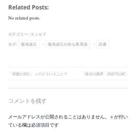
ce
wi
m
ne
at
有
Related Posts:
bo
tte
ail
en
ok
r
a
No related posts.
カテゴリー:
エッセイ
タグ:
菊地成孔
・
菊地成孔の粋な夜電波
・
読書
投
「骨盤が歪む」ってどういうこと？
「東京の異界 渋谷円山町」
稿
ナ
コメントを残す
ビ
ゲ
メールアドレスが公開されることはありません。
※
が付い
ー
ている欄は必須項目です
シ