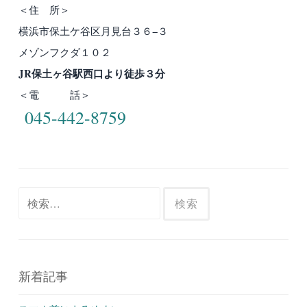
＜住 所＞
横浜市保土ケ谷区月見台３６−３
メゾンフクダ１０２
JR保土ヶ谷駅西口より徒歩３分
＜電 話＞
045-442-8759
検
索:
新着記事