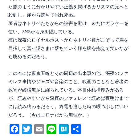
た豚のように分かりやすい正義を掲げるカリスマの元へと
殺到し、崖から落ちて溺れ死ぬ。
著者はネトリベたちからの被害を避け、未だにガラケーを
使い、SNSから身を隠している。
彼は深夜のロイヤルホストからネトリベ達がこぞって崖を
目指して真っ逆さまに落ちていく様を腹を抱えて笑いなが
ら眺めるのだろう。
この本には東京五輪とその周辺の出来事の他、深夜のファ
ミレス事情やジャズや音楽のこと、映画のことなど著者の
数寄が縦横無尽に綴られている。本自体結構厚みがある
が、読みやすいから深夜のファミレスで読めば夜明けまで
には読み終わるだろう。終電を逃した時の暇つぶしにいい
だろう。（今はコロナだから無理か。）
Fa
T
E
Li
H
共