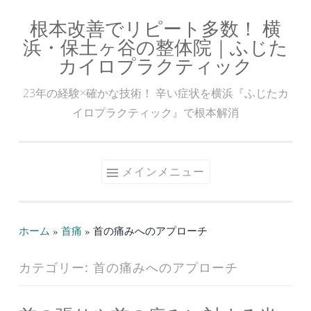
根本改善でリピート多数！ 横
コ
浜・保土ヶ谷の整体院｜ふじた
ン
カイロプラクティック
テ
ン
23年の経験×確かな技術！ 辛い症状を横浜『ふじたカ
ツ
イロプラクティック』で根本解消
へ
ス
キ
メインメニュー
ッ
プ
ホーム
»
首痛
»
首の痛みへのアプローチ
カテゴリー:
首の痛みへのアプローチ