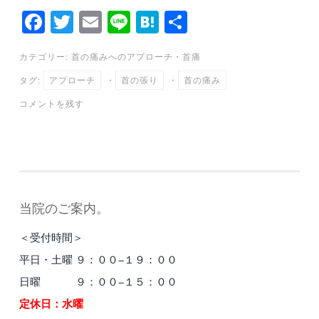
Fa
T
E
Li
H
共
ce
wi
m
ne
at
有
カテゴリー:
首の痛みへのアプローチ
・
首痛
bo
tte
ail
en
タグ:
アプローチ
・
首の張り
・
首の痛み
ok
r
a
コメントを残す
当院のご案内。
＜受付時間＞
平日・土曜 ９：００−１９：００
日曜 ９：００−１５：００
定休日：水曜