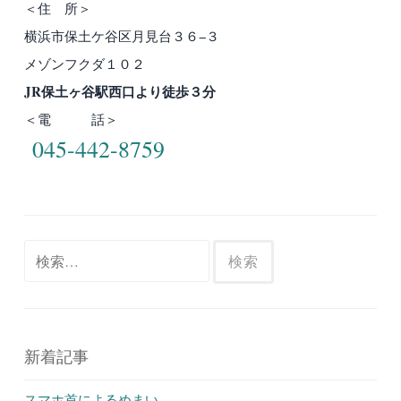
＜住 所＞
横浜市保土ケ谷区月見台３６−３
メゾンフクダ１０２
JR保土ヶ谷駅西口より徒歩３分
＜電 話＞
045-442-8759
検
索:
新着記事
スマホ首によるめまい