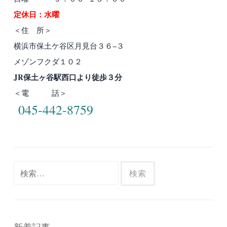
定休日：水曜
＜住 所＞
横浜市保土ケ谷区月見台３６−３
メゾンフクダ１０２
JR保土ヶ谷駅西口より徒歩３分
＜電 話＞
045-442-8759
検
索: