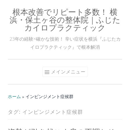
根本改善でリピート多数！ 横
コ
浜・保土ヶ谷の整体院｜ふじた
ン
カイロプラクティック
テ
ン
23年の経験×確かな技術！ 辛い症状を横浜『ふじたカ
ツ
イロプラクティック』で根本解消
へ
ス
キ
メインメニュー
ッ
プ
ホーム
»
インピンジメント症候群
タグ:
インピンジメント症候群