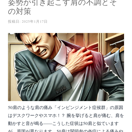
姿勢が引き起こす肩の不調とそ
の対策
投稿日:
2025年1月17日
50肩のような肩の痛み「インピンジメント症候群」の原因
はデスクワークやスマホ！？ 腕を挙げると肩が痛む、肩を
動かすと音が鳴る――こうした症状は50肩と似ています
が、原因が異なります。50肩は関節包の炎症による痛みや