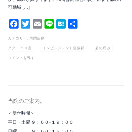
可動域 […]
Fa
T
E
Li
H
共
ce
wi
m
ne
at
有
カテゴリー:
肩関節痛
bo
tte
ail
en
タグ:
５０肩
・
インピンジメント症候群
・
肩の痛み
ok
r
a
コメントを残す
当院のご案内。
＜受付時間＞
平日・土曜 ９：００−１９：００
日曜 ９：００−１５：００