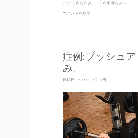
タグ:
肩の痛み
・
肩甲骨のズレ
ok
r
a
コメントを残す
症例:プッシュ
み。
投稿日:
2018年12月11日