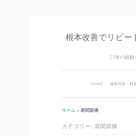
根本改善でリピー
コ
ン
テ
23年の経
ン
ツ
へ
HOME
施術内容・料
ス
キ
ッ
ホーム
»
肩関節痛
プ
カテゴリー:
肩関節痛