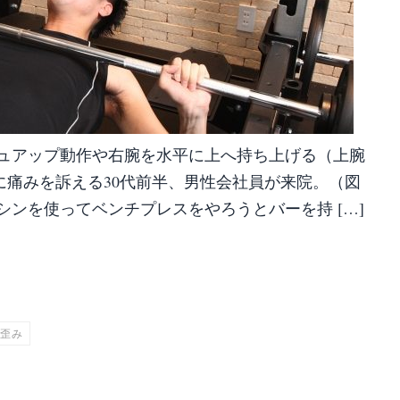
シュアップ動作や右腕を水平に上へ持ち上げる（上腕
に痛みを訴える30代前半、男性会社員が来院。（図
シンを使ってベンチプレスをやろうとバーを持 […]
共
有
歪み