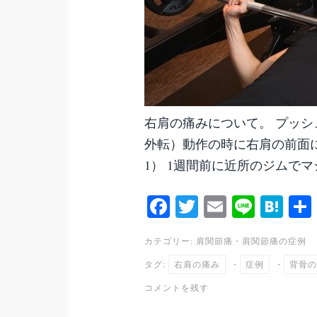
右肩の痛みについて。 プッ
外転）動作の時に右肩の前面
1） 1週間前に近所のジムでマ
Fa
T
E
Li
H
ce
wi
m
ne
at
カテゴリー:
肩関節痛
・
肩関節痛の症例
bo
tte
ail
en
タグ:
右肩の痛み
・
症例
・
背骨の
ok
r
a
コメントを残す