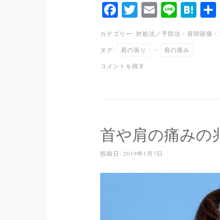
Fa
T
E
Li
H
ce
wi
m
ne
at
カテゴリー:
対処法／予防法
・
肩関節痛
・
bo
tte
ail
en
タグ:
肩の張り
・
肩の痛み
ok
r
a
コメントを残す
首や肩の痛みの
投稿日:
2019年1月7日