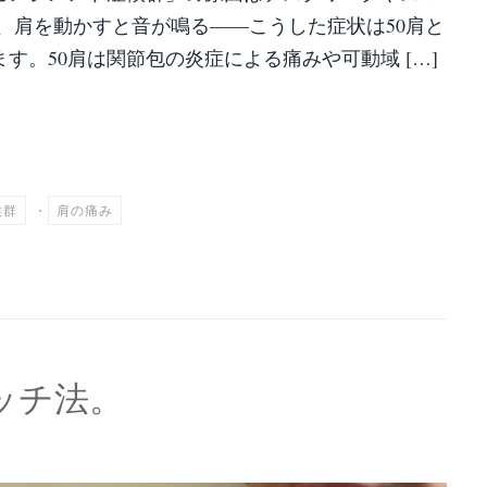
、肩を動かすと音が鳴る――こうした症状は50肩と
す。50肩は関節包の炎症による痛みや可動域 […]
共
有
候群
・
肩の痛み
ッチ法。