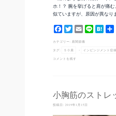
ホ！？ 腕を挙げると肩が痛む
似ていますが、原因が異なりま
Fa
T
E
Li
H
ce
wi
m
ne
at
カテゴリー:
肩関節痛
bo
tte
ail
en
タグ:
５０肩
・
インピンジメント症
ok
r
a
コメントを残す
小胸筋のストレ
投稿日:
2019年1月15日