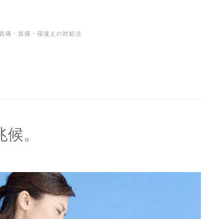
共
有
首痛
・
首痛・寝違えの対処法
兆候。