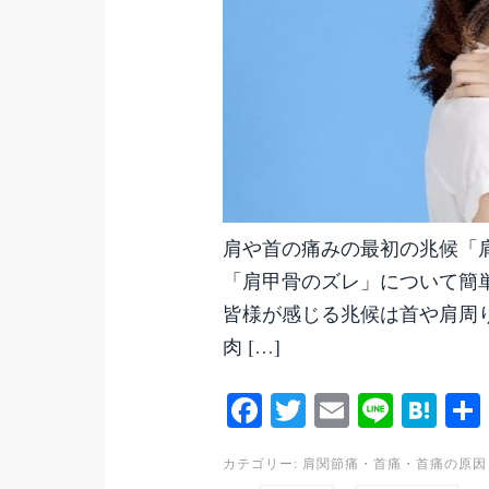
肩や首の痛みの最初の兆候「
「肩甲骨のズレ」について簡
皆様が感じる兆候は首や肩周
肉 […]
Fa
T
E
Li
H
ce
wi
m
ne
at
カテゴリー:
肩関節痛
・
首痛
・
首痛の原因
bo
tte
ail
en