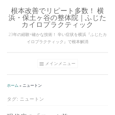
根本改善でリピート多数！ 横
コ
浜・保土ヶ谷の整体院｜ふじた
ン
カイロプラクティック
テ
ン
23年の経験×確かな技術！ 辛い症状を横浜『ふじたカ
ツ
イロプラクティック』で根本解消
へ
ス
キ
メインメニュー
ッ
プ
ホーム
»
ニュートン
タグ:
ニュートン