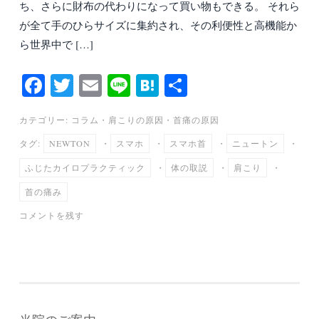
ち、さらに財布の代わりになって買い物もできる。 それら
が全て手のひらサイズに集約され、その利便性と高機能か
ら世界中で […]
Fa
T
E
Li
H
共
ce
wi
m
ne
at
有
カテゴリー:
コラム
・
肩こりの原因
・
首痛の原因
bo
tte
ail
en
タグ:
NEWTON
・
スマホ
・
スマホ首
・
ニュートン
・
ok
r
a
ふじたカイロプラクティック
・
体の取説
・
肩こり
・
首の痛み
コメントを残す