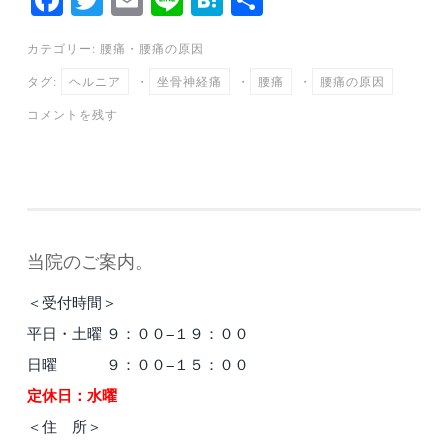
ce
wi
m
ne
at
有
カテゴリー:
腰痛
・
腰痛の原因
bo
tte
ail
en
タグ:
ヘルニア
・
坐骨神経痛
・
腰痛
・
腰痛の原因
ok
r
a
コメントを残す
当院のご案内。
＜受付時間＞
平日・土曜 ９：００−１９：００
日曜 ９：００−１５：００
定休日：水曜
＜住 所＞