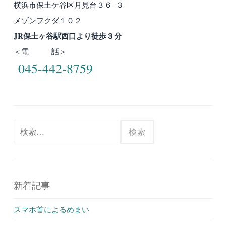
横浜市保土ケ谷区月見台３６−３
メゾンフクダ１０２
JR保土ヶ谷駅西口より徒歩３分
＜電 話＞
045-442-8759
検
索:
新着記事
スマホ首によるめまい