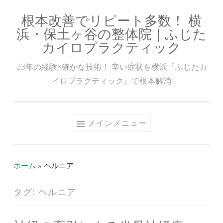
根本改善でリピート多数！ 横
コ
浜・保土ヶ谷の整体院｜ふじた
ン
カイロプラクティック
テ
ン
23年の経験×確かな技術！ 辛い症状を横浜『ふじたカ
ツ
イロプラクティック』で根本解消
へ
ス
キ
メインメニュー
ッ
プ
ホーム
»
ヘルニア
タグ:
ヘルニア