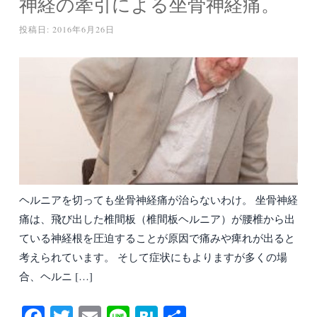
神経の牽引による坐骨神経痛。
投稿日:
2016年6月26日
ヘルニアを切っても坐骨神経痛が治らないわけ。 坐骨神経
痛は、飛び出した椎間板（椎間板ヘルニア）が腰椎から出
ている神経根を圧迫することが原因で痛みや痺れが出ると
考えられています。 そして症状にもよりますが多くの場
合、ヘルニ […]
Fa
T
E
Li
H
共