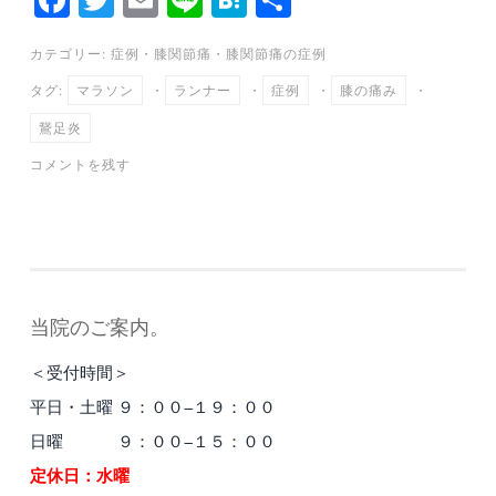
ce
wi
m
ne
at
有
カテゴリー:
症例
・
膝関節痛
・
膝関節痛の症例
bo
tte
ail
en
タグ:
マラソン
・
ランナー
・
症例
・
膝の痛み
・
ok
r
a
鵞足炎
コメントを残す
当院のご案内。
＜受付時間＞
平日・土曜 ９：００−１９：００
日曜 ９：００−１５：００
定休日：水曜