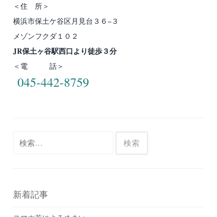
＜住 所＞
横浜市保土ケ谷区月見台３６−３
メゾンフクダ１０２
JR保土ヶ谷駅西口より徒歩３分
＜電 話＞
045-442-8759
検
索:
新着記事