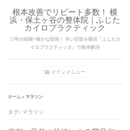
根本改善でリピート多数！ 横
コ
浜・保土ヶ谷の整体院｜ふじた
ン
カイロプラクティック
テ
ン
23年の経験×確かな技術！ 辛い症状を横浜『ふじたカ
ツ
イロプラクティック』で根本解消
へ
ス
キ
メインメニュー
ッ
プ
ホーム
»
マラソン
タグ:
マラソン