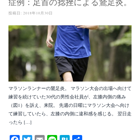
症例：足首の捻挫による鵞足炎。
投稿日:
2018年10月30日
マラソンランナーの鵞足炎。 マラソン大会の出場へ向けて
練習を続けていた30代の男性会社員が、左膝内側の痛み
（図1）を訴え、来院。 先週の日曜にマラソン大会へ向け
て練習していたら、左膝の内側に違和感を感じる。 翌日走
ったら […]
Fa
T
E
Li
H
共