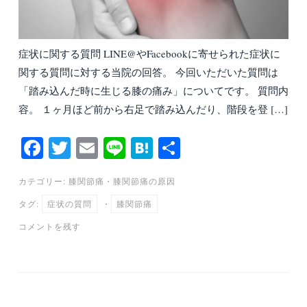
症状に関する質問 LINE@やFacebookに寄せられた症状に
関する質問に対する当院の回答。 今回いただいた質問は
「踏み込んだ時に生じる膝の痛み」についてです。 質問内
容。 １ヶ月ほど前から右足で踏み込んだり、階段を登 […]
Fa
T
E
Li
H
共
ce
wi
m
ne
at
有
カテゴリー:
膝関節痛
・
膝関節痛の原因
bo
tte
ail
en
タグ:
症状の質問
・
膝関節痛
ok
r
a
コメントを残す