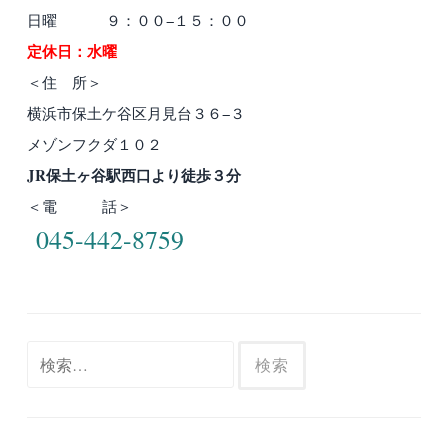
ー
日曜 ９：００−１５：００
シ
定休日：水曜
ョ
＜住 所＞
ン
横浜市保土ケ谷区月見台３６−３
メゾンフクダ１０２
JR保土ヶ谷駅西口より徒歩３分
＜電 話＞
045-442-8759
検
索: