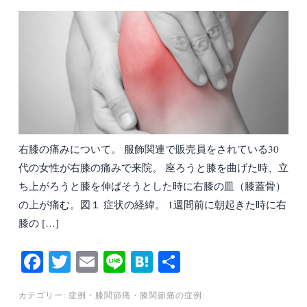
右膝の痛みについて。 服飾関連で販売員をされている30
代の女性が右膝の痛みで来院。 座ろうと膝を曲げた時、立
ち上がろうと膝を伸ばそうとした時に右膝の皿（膝蓋骨）
の上が痛む。図１ 症状の経緯。 1週間前に朝起きた時に右
膝の […]
Fa
T
E
Li
H
共
ce
wi
m
ne
at
有
カテゴリー:
症例
・
膝関節痛
・
膝関節痛の症例
bo
tte
ail
en