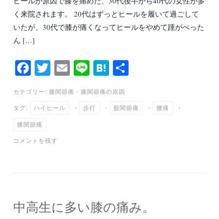
ヒールが原因で膝を痛めた、30代後半から40代の女性が多
く来院されます。 20代はずっとヒールを履いて過ごして
いたが、30代で膝が痛くなってヒールをやめて踵がぺった
ん […]
Fa
T
E
Li
H
共
ce
wi
m
ne
at
有
カテゴリー:
膝関節痛
・
膝関節痛の原因
bo
tte
ail
en
タグ:
ハイヒール
・
歩行
・
股関節痛
・
腰痛
・
ok
r
a
膝関節痛
コメントを残す
中高生に多い膝の痛み。