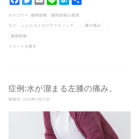
ce
wi
m
ne
at
有
カテゴリー:
膝関節痛
・
膝関節痛の原因
bo
tte
ail
en
タグ:
ふじたカイロプラクティック
・
膝の痛み
・
ok
r
a
膝関節痛
コメントを残す
症例:水が溜まる左膝の痛み。
投稿日:
2020年2月22日