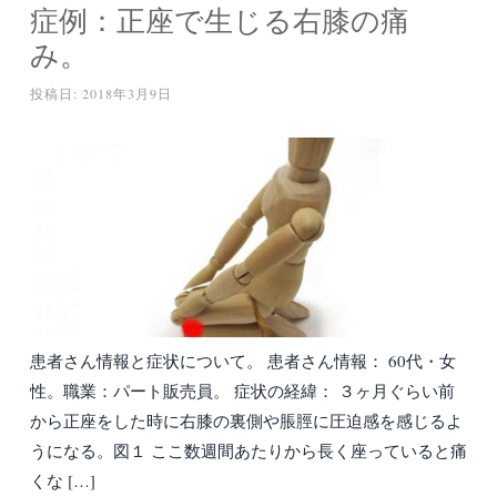
症例：正座で生じる右膝の痛
み。
投稿日:
2018年3月9日
患者さん情報と症状について。 患者さん情報： 60代・女
性。職業：パート販売員。 症状の経緯： ３ヶ月ぐらい前
から正座をした時に右膝の裏側や脹脛に圧迫感を感じるよ
うになる。図１ ここ数週間あたりから長く座っていると痛
くな […]