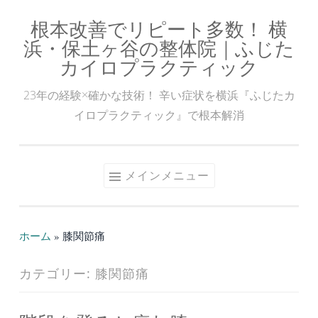
根本改善でリピート多数！ 横
コ
浜・保土ヶ谷の整体院｜ふじた
ン
カイロプラクティック
テ
ン
23年の経験×確かな技術！ 辛い症状を横浜『ふじたカ
ツ
イロプラクティック』で根本解消
へ
ス
キ
メインメニュー
ッ
プ
ホーム
»
膝関節痛
カテゴリー:
膝関節痛