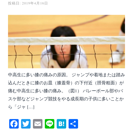
投稿日:
2019年4月16日
中高生に多い膝の痛みの原因。 ジャンプや着地または踏み
込んだときに膝のお皿（膝蓋骨）の下付近（脛骨粗面）が
痛む中高生に多い膝の痛み。（図1） バレーボール部やバ
スケ部などジャンプ競技をやる成長期の子供に多いことか
ら「ジャ […]
Fa
T
E
Li
H
共