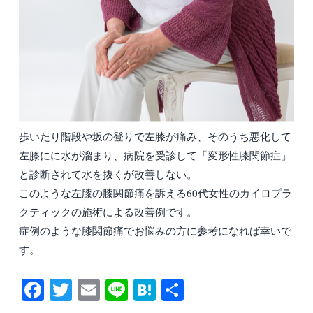
歩いたり階段や坂の登りで左膝が痛み、そのうち悪化して
左膝にに水が溜まり、病院を受診して「変形性膝関節症」
と診断されて水を抜くが改善しない。
このような左膝の膝関節痛を訴える60代女性のカイロプラ
クティックの施術による改善例です。
症例のような膝関節痛でお悩みの方に参考になれば幸いで
す。
Fa
T
E
Li
H
共
ce
wi
m
ne
at
有