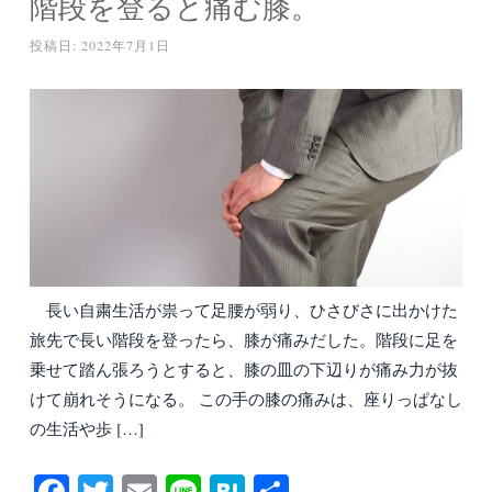
階段を登ると痛む膝。
投稿日:
2022年7月1日
長い自粛生活が祟って足腰が弱り、ひさびさに出かけた
旅先で長い階段を登ったら、膝が痛みだした。階段に足を
乗せて踏ん張ろうとすると、膝の皿の下辺りが痛み力が抜
けて崩れそうになる。 この手の膝の痛みは、座りっぱなし
の生活や歩 […]
Fa
T
E
Li
H
共