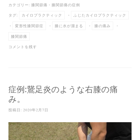
カテゴリー:
膝関節痛
・
膝関節痛の症例
bo
tte
ail
en
タグ:
カイロプラクティック
・
ふじたカイロプラクティック
ok
r
a
・
変形性膝関節症
・
膝に水が溜まる
・
膝の痛み
・
膝関節痛
コメントを残す
症例:鵞足炎のような右膝の痛
み。
投稿日:
2020年2月7日