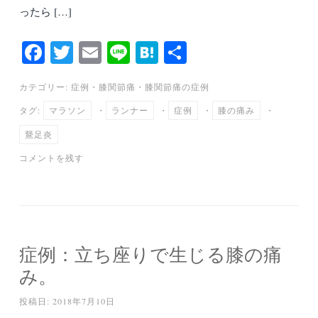
ったら […]
Fa
T
E
Li
H
共
ce
wi
m
ne
at
有
カテゴリー:
症例
・
膝関節痛
・
膝関節痛の症例
bo
tte
ail
en
タグ:
マラソン
・
ランナー
・
症例
・
膝の痛み
・
ok
r
a
鵞足炎
コメントを残す
症例：立ち座りで生じる膝の痛
み。
投稿日:
2018年7月10日