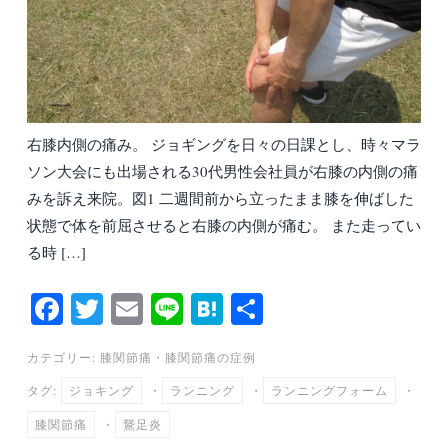
右膝内側の痛み。 ジョギングを日々の日課とし、時々マラ
ソン大会にも出場される30代男性会社員が右膝の内側の痛
みを訴え来院。図1 二週間前から立ったまま膝を伸ばした
状態で体を前屈させると右膝の内側が痛む。 また走ってい
る時 […]
Fa
T
E
Li
H
共
ce
wi
m
ne
at
有
カテゴリー:
膝関節痛
・
膝関節痛の症例
bo
tte
ail
en
タグ:
ジョキング
・
ランニング
・
ランニングフォーム
・
ok
r
a
膝関節痛
・
鵞足炎