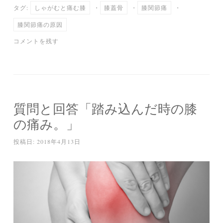
タグ:
しゃがむと痛む膝
・
膝蓋骨
・
膝関節痛
・
ok
r
a
膝関節痛の原因
コメントを残す
質問と回答「踏み込んだ時の膝
の痛み。」
投稿日:
2018年4月13日