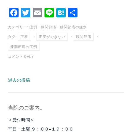
Fa
T
E
Li
H
共
ce
wi
m
ne
at
有
カテゴリー:
症例
・
膝関節痛
・
膝関節痛の症例
bo
tte
ail
en
タグ:
正座
・
正座ができない
・
膝関節痛
・
ok
r
a
膝関節痛の症例
コメントを残す
投
過去の投稿
稿
ナ
当院のご案内。
ビ
＜受付時間＞
ゲ
平日・土曜 ９：００−１９：００