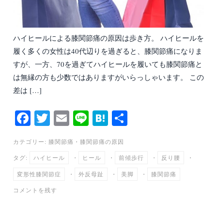
ハイヒールによる膝関節痛の原因は歩き方。 ハイヒールを
履く多くの女性は40代辺りを過ぎると、膝関節痛になりま
すが、一方、70を過ぎてハイヒールを履いても膝関節痛と
は無縁の方も少数ではありますがいらっしゃいます。 この
差は […]
Fa
T
E
Li
H
共
ce
wi
m
ne
at
有
カテゴリー:
膝関節痛
・
膝関節痛の原因
bo
tte
ail
en
タグ:
ハイヒール
・
ヒール
・
前傾歩行
・
反り腰
・
ok
r
a
変形性膝関節症
・
外反母趾
・
美脚
・
膝関節痛
コメントを残す