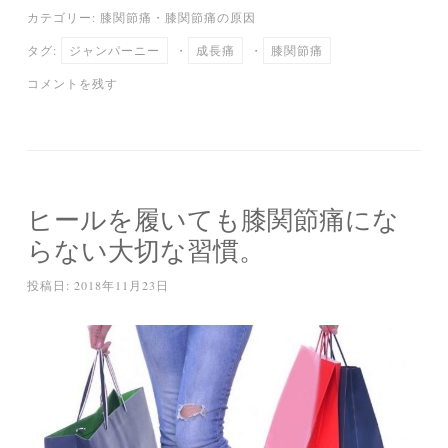
ce
wi
m
ne
at
有
カテゴリー:
膝関節痛
・
膝関節痛の原因
bo
tte
ail
en
タグ:
ジャンパーニー
・
成長痛
・
膝関節痛
ok
r
a
コメントを残す
ヒールを履いても膝関節痛にな
らない大切な習慣。
投稿日:
2018年11月23日