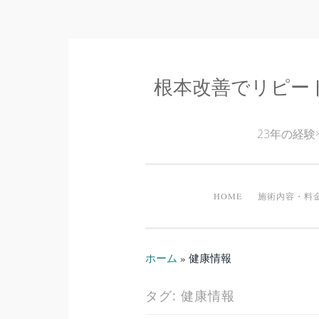
根本改善でリピー
コ
ン
テ
23年の経
ン
ツ
へ
HOME
施術内容・料
ス
キ
ッ
ホーム
»
健康情報
プ
タグ:
健康情報