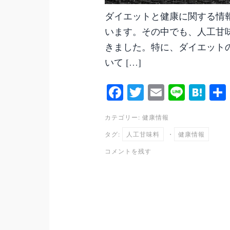
ダイエットと健康に関する情
います。その中でも、人工甘
きました。特に、ダイエット
いて […]
Fa
T
E
Li
H
ce
wi
m
ne
at
カテゴリー:
健康情報
bo
tte
ail
en
タグ:
人工甘味料
・
健康情報
ok
r
a
コメントを残す