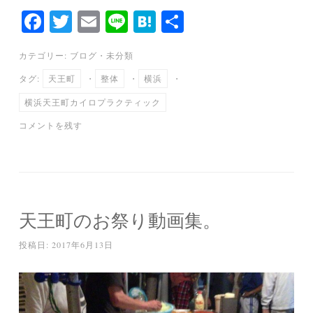
Fa
T
E
Li
H
共
ce
wi
m
ne
at
有
カテゴリー:
ブログ
・
未分類
bo
tte
ail
en
タグ:
天王町
・
整体
・
横浜
・
ok
r
a
横浜天王町カイロプラクティック
コメントを残す
天王町のお祭り動画集。
投稿日:
2017年6月13日