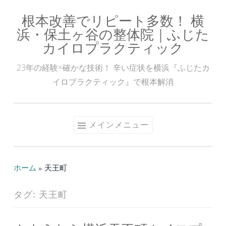
根本改善でリピート多数！ 横
コ
浜・保土ヶ谷の整体院｜ふじた
ン
カイロプラクティック
テ
ン
23年の経験×確かな技術！ 辛い症状を横浜『ふじたカ
ツ
イロプラクティック』で根本解消
へ
ス
キ
メインメニュー
ッ
プ
ホーム
»
天王町
タグ:
天王町