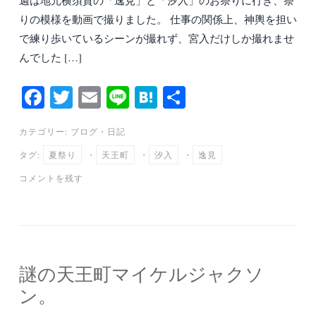
りの模様を動画で撮りました。 仕事の関係上、神輿を担い
で練り歩いているシーンが撮れず、宮入だけしか撮れませ
んでした […]
Fa
T
E
Li
H
共
ce
wi
m
ne
at
有
カテゴリー:
ブログ
・
日記
bo
tte
ail
en
タグ:
夏祭り
・
天王町
・
汐入
・
逸見
ok
r
a
コメントを残す
謎の天王町マイケルジャクソ
ン。