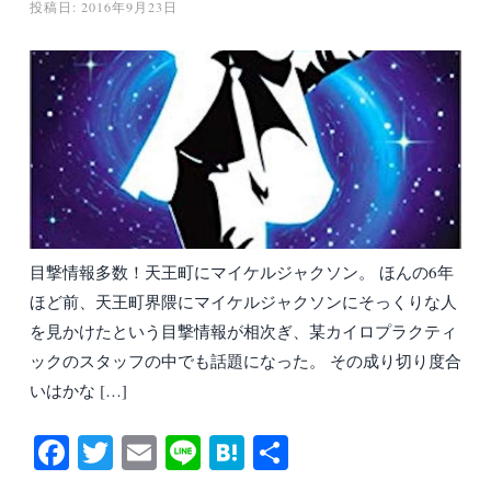
投稿日:
2016年9月23日
目撃情報多数！天王町にマイケルジャクソン。 ほんの6年
ほど前、天王町界隈にマイケルジャクソンにそっくりな人
を見かけたという目撃情報が相次ぎ、某カイロプラクティ
ックのスタッフの中でも話題になった。 その成り切り度合
いはかな […]
Fa
T
E
Li
H
共
ce
wi
m
ne
at
有