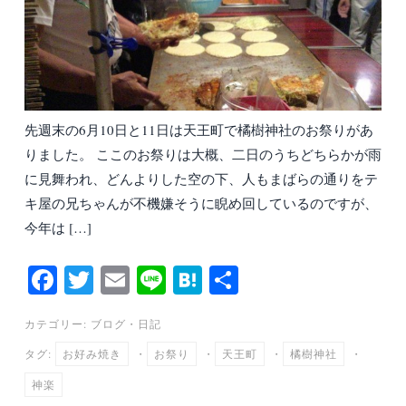
先週末の6月10日と11日は天王町で橘樹神社のお祭りがあ
りました。 ここのお祭りは大概、二日のうちどちらかが雨
に見舞われ、どんよりした空の下、人もまばらの通りをテ
キ屋の兄ちゃんが不機嫌そうに睨め回しているのですが、
今年は […]
Fa
T
E
Li
H
共
ce
wi
m
ne
at
有
カテゴリー:
ブログ
・
日記
bo
tte
ail
en
タグ:
お好み焼き
・
お祭り
・
天王町
・
橘樹神社
・
ok
r
a
神楽