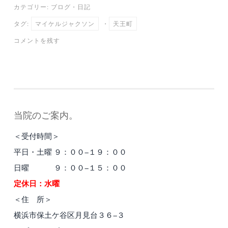
カテゴリー:
ブログ
・
日記
bo
tte
ail
en
タグ:
マイケルジャクソン
・
天王町
ok
r
a
コメントを残す
当院のご案内。
＜受付時間＞
平日・土曜 ９：００−１９：００
日曜 ９：００−１５：００
定休日：水曜
＜住 所＞
横浜市保土ケ谷区月見台３６−３