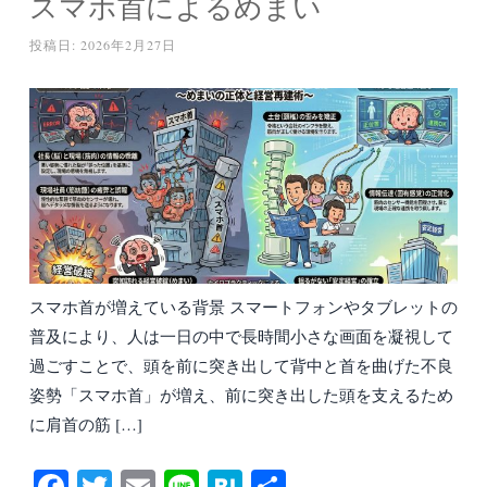
スマホ首によるめまい
投稿日:
2026年2月27日
スマホ首が増えている背景 スマートフォンやタブレットの
普及により、人は一日の中で長時間小さな画面を凝視して
過ごすことで、頭を前に突き出して背中と首を曲げた不良
姿勢「スマホ首」が増え、前に突き出した頭を支えるため
に肩首の筋 […]
Fa
T
E
Li
H
共