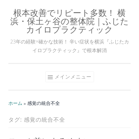
根本改善でリピート多数！ 横
コ
浜・保土ヶ谷の整体院｜ふじた
ン
カイロプラクティック
テ
ン
23年の経験×確かな技術！ 辛い症状を横浜『ふじたカ
ツ
イロプラクティック』で根本解消
へ
ス
キ
メインメニュー
ッ
プ
ホーム
»
感覚の統合不全
タグ:
感覚の統合不全