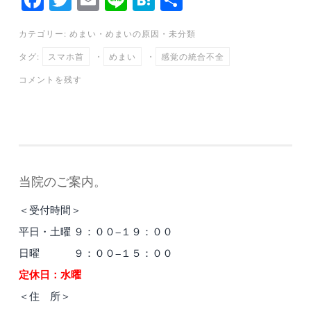
ce
wi
m
ne
at
有
カテゴリー:
めまい
・
めまいの原因
・
未分類
bo
tte
ail
en
タグ:
スマホ首
・
めまい
・
感覚の統合不全
ok
r
a
コメントを残す
当院のご案内。
＜受付時間＞
平日・土曜 ９：００−１９：００
日曜 ９：００−１５：００
定休日：水曜
＜住 所＞