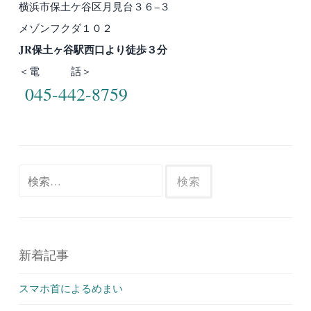
横浜市保土ケ谷区月見台３６−３
メゾンフクダ１０２
JR保土ヶ谷駅西口より徒歩３分
＜電 話＞
045-442-8759
検
索:
新着記事
スマホ首によるめまい