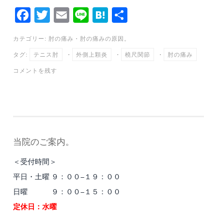
Fa
T
E
Li
H
共
ce
wi
m
ne
at
有
カテゴリー:
肘の痛み
・
肘の痛みの原因。
bo
tte
ail
en
タグ:
テニス肘
・
外側上顆炎
・
橈尺関節
・
肘の痛み
ok
r
a
コメントを残す
当院のご案内。
＜受付時間＞
平日・土曜 ９：００−１９：００
日曜 ９：００−１５：００
定休日：水曜