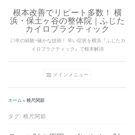
根本改善でリピート多数！ 横
コ
浜・保土ヶ谷の整体院｜ふじた
ン
カイロプラクティック
テ
ン
23年の経験×確かな技術！ 辛い症状を横浜『ふじたカ
ツ
イロプラクティック』で根本解消
へ
ス
キ
メインメニュー
ッ
プ
ホーム
»
橈尺関節
タグ:
橈尺関節