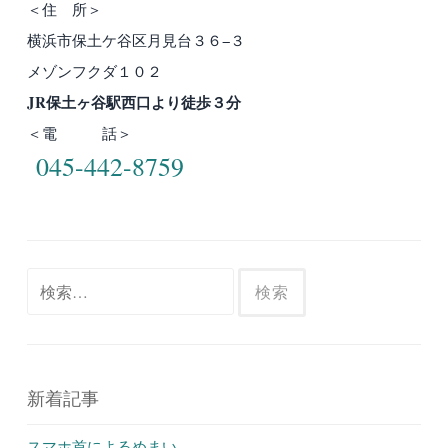
＜住 所＞
横浜市保土ケ谷区月見台３６−３
メゾンフクダ１０２
JR保土ヶ谷駅西口より徒歩３分
＜電 話＞
045-442-8759
検
索:
新着記事
スマホ首によるめまい