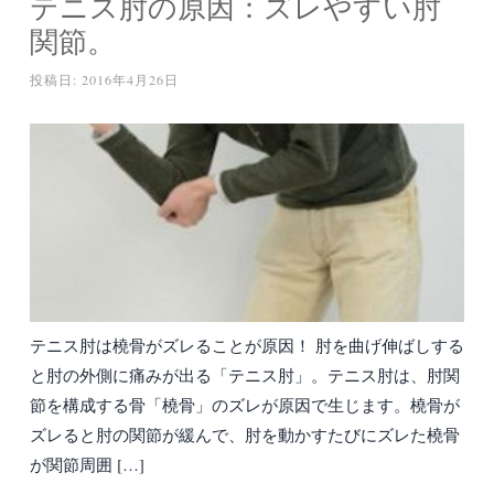
テニス肘の原因：ズレやすい肘
関節。
投稿日:
2016年4月26日
テニス肘は橈骨がズレることが原因！ 肘を曲げ伸ばしする
と肘の外側に痛みが出る「テニス肘」。テニス肘は、肘関
節を構成する骨「橈骨」のズレが原因で生じます。橈骨が
ズレると肘の関節が緩んで、肘を動かすたびにズレた橈骨
が関節周囲 […]