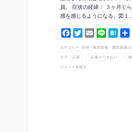
員。 症状の経緯： ３ヶ月ぐ
感を感じるようになる。図１ 
Fa
T
E
Li
H
ce
wi
m
ne
at
カテゴリー:
症例
・
膝関節痛
・
膝関節痛の
bo
tte
ail
en
タグ:
正座
・
正座ができない
・
膝
ok
r
a
コメントを残す