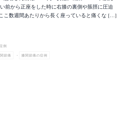
らい前から正座をした時に右膝の裏側や脹脛に圧迫
ここ数週間あたりから長く座っていると痛くな […]
共
有
症例
関節痛
・
膝関節痛の症例