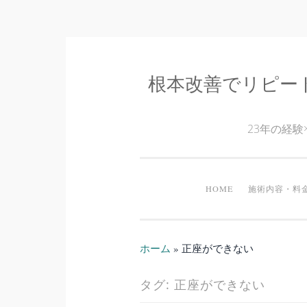
根本改善でリピー
コ
ン
テ
23年の経
ン
ツ
へ
HOME
施術内容・料
ス
キ
ッ
ホーム
»
正座ができない
プ
タグ:
正座ができない