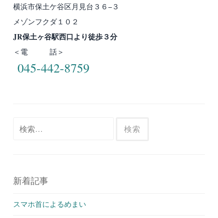
横浜市保土ケ谷区月見台３６−３
メゾンフクダ１０２
JR保土ヶ谷駅西口より徒歩３分
＜電 話＞
045-442-8759
検
索:
新着記事
スマホ首によるめまい