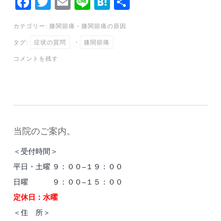
Fa
T
E
Li
H
共
ce
wi
m
ne
at
有
カテゴリー:
膝関節痛
・
膝関節痛の原因
bo
tte
ail
en
タグ:
症状の質問
・
膝関節痛
ok
r
a
コメントを残す
当院のご案内。
＜受付時間＞
平日・土曜 ９：００−１９：００
日曜 ９：００−１５：００
定休日：水曜
＜住 所＞