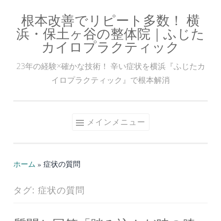
根本改善でリピート多数！ 横
コ
浜・保土ヶ谷の整体院｜ふじた
ン
カイロプラクティック
テ
ン
23年の経験×確かな技術！ 辛い症状を横浜『ふじたカ
ツ
イロプラクティック』で根本解消
へ
ス
キ
メインメニュー
ッ
プ
ホーム
»
症状の質問
タグ:
症状の質問