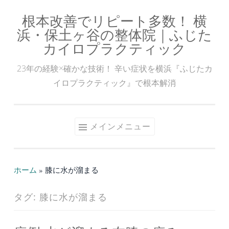
根本改善でリピート多数！ 横
コ
浜・保土ヶ谷の整体院｜ふじた
ン
カイロプラクティック
テ
ン
23年の経験×確かな技術！ 辛い症状を横浜『ふじたカ
ツ
イロプラクティック』で根本解消
へ
ス
キ
メインメニュー
ッ
プ
ホーム
»
膝に水が溜まる
タグ:
膝に水が溜まる