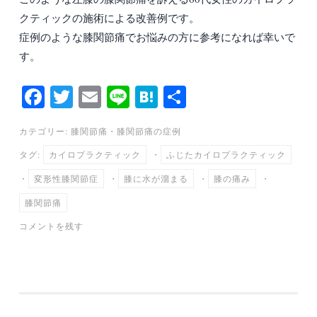
クティックの施術による改善例です。
症例のような膝関節痛でお悩みの方に参考になれば幸いで
す。
Fa
T
E
Li
H
共
ce
wi
m
ne
at
有
カテゴリー:
膝関節痛
・
膝関節痛の症例
bo
tte
ail
en
タグ:
カイロプラクティック
・
ふじたカイロプラクティック
ok
r
a
・
変形性膝関節症
・
膝に水が溜まる
・
膝の痛み
・
膝関節痛
コメントを残す