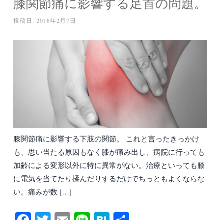
膝関節痛に影響する足首の問題。
投稿日:
2018年2月7日
膝関節痛に影響する下肢の関節。 これと言ったきっかけ
も、思い当たる原因もなく膝が痛み出し、病院に行っても
加齢による変形以外に特に異常がない。治療といっても膝
に電気を当てたり揉んだりするだけでちっともよくならな
い。痛みが数 […]
Fa
T
E
Li
H
共