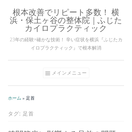
根本改善でリピート多数！ 横
コ
浜・保土ヶ谷の整体院｜ふじた
ン
カイロプラクティック
テ
ン
23年の経験×確かな技術！ 辛い症状を横浜『ふじたカ
ツ
イロプラクティック』で根本解消
へ
ス
キ
メインメニュー
ッ
プ
ホーム
»
足首
タグ:
足首