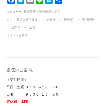
ce
wi
m
ne
at
有
カテゴリー:
膝関節痛
・
膝関節痛の原因
bo
tte
ail
en
タグ:
変形性膝関節症
・
膝蓋骨
・
膝関節
・
膝関節痛
ok
r
a
・
足関節
・
足首
コメントを残す
当院のご案内。
＜受付時間＞
平日・土曜 ９：００−１９：００
日曜 ９：００−１５：００
定休日：水曜