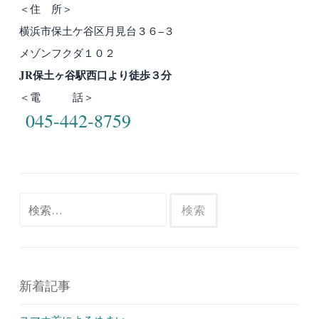
＜住 所＞
横浜市保土ケ谷区月見台３６−３
メゾンフクダ１０２
JR保土ヶ谷駅西口より徒歩３分
＜電 話＞
045-442-8759
検
索:
新着記事