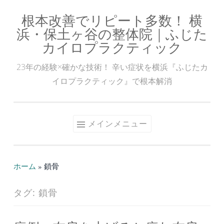
根本改善でリピート多数！ 横
コ
浜・保土ヶ谷の整体院｜ふじた
ン
カイロプラクティック
テ
ン
23年の経験×確かな技術！ 辛い症状を横浜『ふじたカ
ツ
イロプラクティック』で根本解消
へ
ス
キ
メインメニュー
ッ
プ
ホーム
»
鎖骨
タグ:
鎖骨