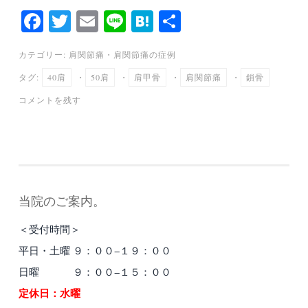
Fa
T
E
Li
H
共
ce
wi
m
ne
at
有
カテゴリー:
肩関節痛
・
肩関節痛の症例
bo
tte
ail
en
タグ:
40肩
・
50肩
・
肩甲骨
・
肩関節痛
・
鎖骨
ok
r
a
コメントを残す
当院のご案内。
＜受付時間＞
平日・土曜 ９：００−１９：００
日曜 ９：００−１５：００
定休日：水曜