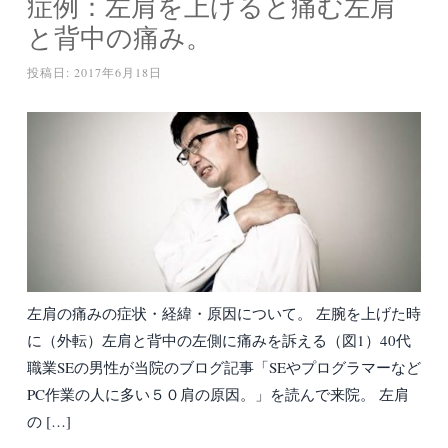
症例：左肩を上げると痛む左肩
と背中の痛み。
投稿日:
2017年6月18日
左肩の痛みの症状・経緯・原因について。 左腕を上げた時
に（外転）左肩と背中の左側に痛みを訴える（図1）40代
職業SEの男性が当院のブログ記事「SEやプログラマーなど
PC作業の人に多い５０肩の原因。」を読んで来院。 左肩
の […]