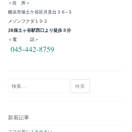
＜住 所＞
横浜市保土ケ谷区月見台３６−３
メゾンフクダ１０２
JR保土ヶ谷駅西口より徒歩３分
＜電 話＞
045-442-8759
検
索:
新着記事
スマホ首によるめまい