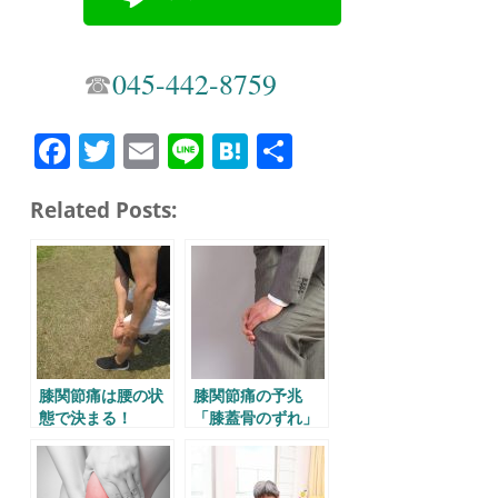
☎︎
045-442-8759
Fa
T
E
Li
H
共
ce
wi
m
ne
at
有
Related Posts:
bo
tte
ail
en
ok
r
a
膝関節痛は腰の状
膝関節痛の予兆
態で決まる！
「膝蓋骨のずれ」