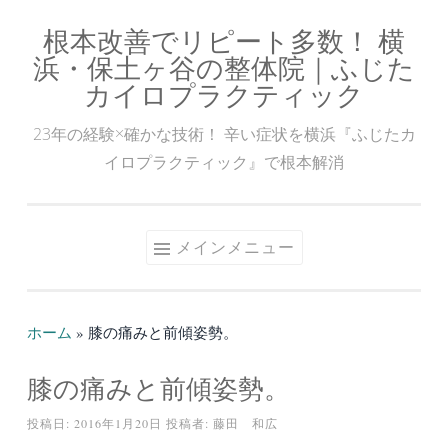
根本改善でリピート多数！ 横
コ
浜・保土ヶ谷の整体院｜ふじた
ン
カイロプラクティック
テ
ン
23年の経験×確かな技術！ 辛い症状を横浜『ふじたカ
ツ
イロプラクティック』で根本解消
へ
ス
キ
メインメニュー
ッ
プ
ホーム
»
膝の痛みと前傾姿勢。
膝の痛みと前傾姿勢。
投稿日:
2016年1月20日
投稿者:
藤田 和広