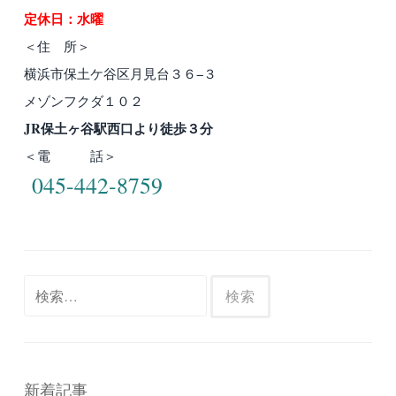
定休日：水曜
＜住 所＞
横浜市保土ケ谷区月見台３６−３
メゾンフクダ１０２
JR保土ヶ谷駅西口より徒歩３分
＜電 話＞
045-442-8759
検
索:
新着記事