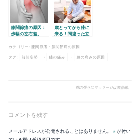
膝関節痛の原因：
歳とってから膝に
歩幅の左右差。
来る！間違った立
ち姿勢。
カテゴリー:
膝関節痛
・
膝関節痛の原因
タグ:
前傾姿勢
・
膝の痛み
・
膝の痛みの原因
投
首の張りにマッサージは無意味。
稿
ナ
コメントを残す
ビ
ゲ
メールアドレスが公開されることはありません。
※
が付い
ー
ている欄は必須項目です