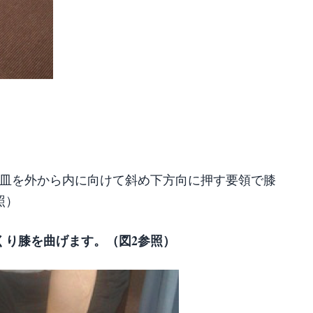
皿を外から内に向けて斜め下方向に押す要領で膝
照）
くり膝を曲げます。（図2参照）