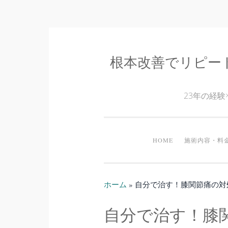
根本改善でリピー
コ
ン
テ
23年の経
ン
ツ
へ
HOME
施術内容・料
ス
キ
ッ
ホーム
»
自分で治す！膝関節痛の対
プ
自分で治す！膝